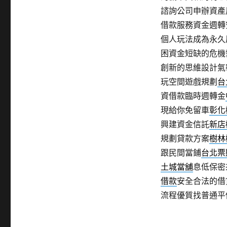
諮詢公司申辦資產
借款服務資金週轉
個人玩法成為永久
困資金短缺的危機
創新的思維設計氣
玩空間遊戲規劃
台
資借款臨時週轉金
現給你免留車
彰化
興建資金信託
新店
規劃貸款方案
樹林
跟民間當鋪
台北票
土城當舖
息低保密
借款
安全合法的借
流程優質找普通平