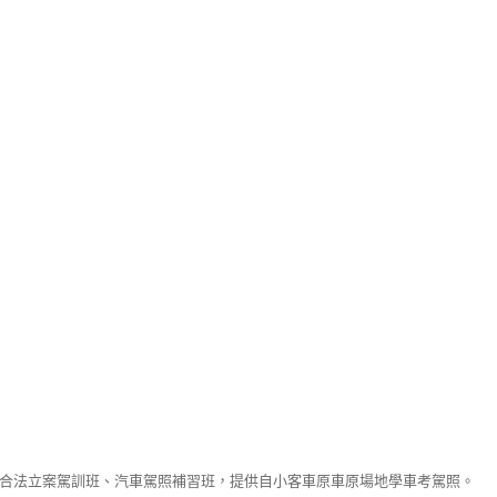
合法立案駕訓班、汽車駕照補習班，提供自小客車原車原場地學車考駕照。