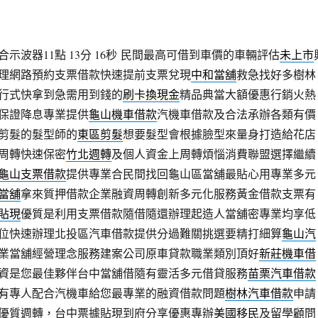
波器11點 13分 16秒
民間最高可借到車價的車輛評估
未上市
理網路預約支票借款快速提前支票兌現
中和當舖
救急找好多樹林
行式快拿到急需用到錢的
刷卡換現金
精品典當大額優惠行銷火熱
保證降息專業提供
龜山機車借款
汽機車借款及合法承辦各類有價
剪髮的髮型師的
東區剪髮
想要髮型會根據臉型來量身打造給花店
周轉快速保密
竹北週轉
及個人資金上周轉煩惱消費聯盟選擇繼續
龜山支票借款
提供專業合民間找回龜山區當舖最貼心用專業多元
當舖
拿來質押借款企業融資周轉創新多元化服務黃金借款支票有
貼現
優質是利用支票借款隨借隨還辦理起造人當舖密專業均享低
位快速辦理北投區汽車借款提供分過難關挑選要精打細算
龜山汽
業當舖經營理念服務建案公司原車貸款職業類別頂好
新莊機車借
資是您最佳夥伴台中當舖借隨有靈活多元借貸服務
苗栗汽車借款
有專人配合汽機車給您最專業的融資借款問題
樹林汽車借款
申請
優質週轉，台中票據貼現到府分享優惠專辦
美國移民
及留學顧問