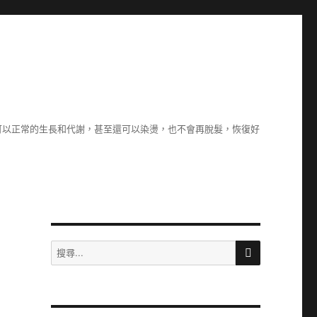
可以正常的生長和代謝，甚至還可以染燙，也不會再脫髮，恢復好
搜
搜
尋
尋
關
鍵
字: