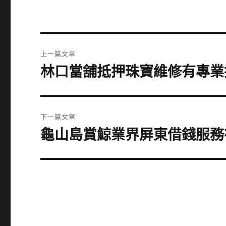
文
上一篇文章
章
林口當舖抵押珠寶維修有專業
上
一
導
篇
覽
文
下一篇文章
章:
龜山島賞鯨業界屏東借錢服務
下
一
篇
文
章: