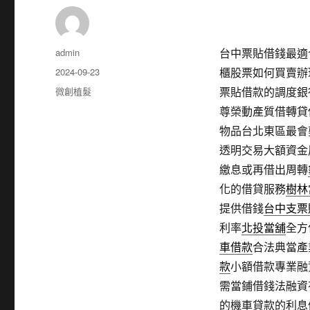
作
admin
台中票貼借錢最適合示
者
發
2024-09-23
櫃股票如何買賣辦
佈
分
微創植髮
票貼借款的調度銀
日
類
尊榮動產質借轉貸
期:
物品台北東區最會
透明交易大額資金
繳息或再借出周轉
化的借貸服務
樹林
提供借錢
台中支票
利率
北投當舖
全方
車借款
合法典當產
款
小額借款專業融
需當鋪借錢法融資
的機車貸款的利息