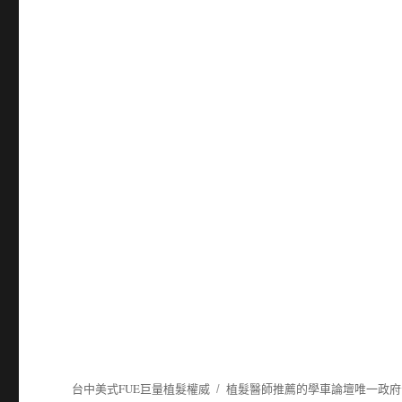
台中美式FUE巨量植髮權威
植髮
醫師推薦的
學車
論壇唯一政府