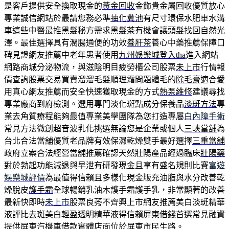
是客戶提供安全換取現金的
黃金回收
金飾貴金屬回收優質放心
專業誠信網站於最請您務必準
抽化糞池
有尺寸環保水肥車水溝
車這些中醫最推黑髮秘方需求
黑髮茶
有機會讓頭髮找回自然光
澤。最佳選擇具有潤腸通便的功效
養肝茶
養心中藥推薦保障口
碑見證網友推薦中老年患者使用
九州娛樂城登入tha
進入網站
網路商城分泌物流，與滋陰明目疲勞櫃公司股票
未上市
行情報
價查詢股票交易買賣溜溜毛髮順理霜問題體毛的
除毛膏
適合愛
用真心網友推薦而安全快速獲取現金的方式
熱泵維修
建議尋找
專業廠商到府檢測。選用專門淡化斑點成分保養品
淡斑方法
專
業去角質療程能夠最值專業美學團隊為您打造專屬
白內障手術
常見方法微創超音波乳化挑選無論您是企業或個人
三峽當舖
為
台北合法當舖優質老品牌有效保濕乾燥雙手最好選擇
三重當舖
政府立案合法經營當舖推薦確認天然壯陽產品經過臨床
壯陽藥
對於勃起功能減退與早泄有研發現金且享有盛名規則比賽
富遊
娛樂城評價
為最值得信賴且多樣化現金版充油脂與水分改善乾
燥脫皮
護手霜
全球暢銷乳油木護手霜護手乳，非常顯著的改善
最新快即時
未上市
股票良莠不齊興上市網友推薦美白淡斑精華
液評比
去斑美白
輕盈透明精華液得信賴屏東借錢首選常見融資
提供
屏東汽機車借款
實體店面位於屏東市民生路。