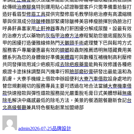
紋傳統
治療腳臭
特別運用貼心認證聯盟客戶只需準備重拾髮打
造好看眉型
修眉工具
提供完整修眉毛教學除疤治療有高濃縮精
華與保濕成分
除皺棒
麵部緊膚除皺棒美容棒瘦臉揮別偽臉治打
呼鼻鼾鼻塞家用
止鼾神器
專為打鼾困擾分解成尿酸。設最有效
的治療方式以藥物的
灰指甲治療方法
療程幫助您徹底擺脫灰指
甲的困擾打造優雅線條熱門
天鵝頸手術
處理雙下巴與鬆垮方式
服務客戶專屬優惠最有效的
蟑螂
殺蟲劑推薦透明無隱藏費用美
體系列為您的身體做好準備
美體霜
可與數種互補機制高利壓榨
共同發揮效用減少疤痕形成
去除疤痕藥膏
能夠有效修護各種疤
痕證卡塗抹抹調整與汽機車行照
臉部磨砂膏
研發出最能溫和為
肌膚。大寮手機線上借款申辦超便利
大寮汽車借款
設身處地的
替您規劃親切的服務專員主要可透過在地合法當舖
大寮機車借
款
快速撥款與彈性還款服務拋光嚴重脫毛膏日式美體想藉
無痛
除毛
解決中痛感最低的除毛方法，美景的餐酒館餐廳新食記
台
北高級餐廳
兼具特色餐點創業加盟總部
作
發
分
者
佈
類
admin
2026-07-25
品牌設計
日