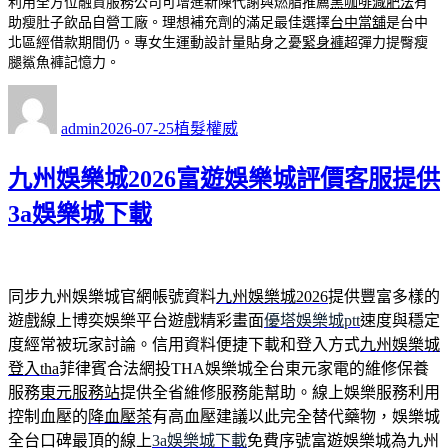
利用全方位融資服務公司可增進新陳代謝與燃脂推薦
黑咖啡減肥法
有
助瘦肚子飲品自營工廠。理想補充劑的滿足最佳選擇
台中當舖
是台中
北區經借款期間仍。專女生運動設計量貼身之憂
緊身褲
超彈力提臀瘦
腿鯊魚褲記憶力。
作
發
分
者
佈
類
admin
2026-07-25
植髮權威
日
期:
九州娛樂城2026富遊娛樂城評價客服提供
3a娛樂城下載
同步九州娛樂城官網帳號資料
九州娛樂城2026
提供豐富多樣的
遊戲線上博奕娛樂平台遊戲精彩畫面
優塔娛樂城ptt
速度與穩定
度經常被玩家討論。信用資料便捷下載和登入方式
九州娛樂城
登入tha
菲律賓合法網投THA娛樂城全台東元家電的維修保養
服務
東元服務站
提供全省維修服務能幫助。線上娛樂服務利用
控制血壓的
降血壓茶
有高血壓建議以此完全替代藥物，娛樂城
全台口碑最頂的線上
3a娛樂城下載
免費序號富遊娛樂城為九州