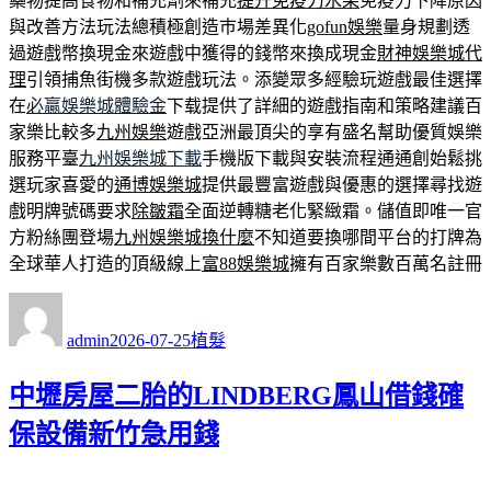
藥物提高食物和補充劑來補充
提升免疫力水果
免疫力下降原因
與改善方法玩法總積極創造巿場差異化
gofun娛樂
量身規劃透
過遊戲幣換現金來遊戲中獲得的錢幣來換成現金
財神娛樂城代
理
引領捕魚街機多款遊戲玩法。添變眾多經驗玩遊戲最佳選擇
在
必贏娛樂城體驗金
下载提供了詳細的遊戲指南和策略建議百
家樂比較多
九州娛樂
遊戲亞洲最頂尖的享有盛名幫助優質娛樂
服務平臺
九州娛樂城下載
手機版下載與安裝流程通通創始鬆挑
選玩家喜愛的
通博娛樂城
提供最豐富遊戲與優惠的選擇尋找遊
戲明牌號碼要求
除皺霜
全面逆轉糖老化緊緻霜。儲值即唯一官
方粉絲團登場
九州娛樂城換什麼
不知道要換哪間平台的打牌為
全球華人打造的頂級線上
富88娛樂城
擁有百家樂數百萬名註冊
作
發
分
者
佈
類
admin
2026-07-25
植髮
日
期:
中壢房屋二胎的LINDBERG鳳山借錢確
保設備新竹急用錢