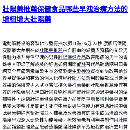
期:
壯陽藥推薦保健食品哪些早洩治療方法的
增粗增大壯陽藥
電動麻將桌的客製化沙發有抽水肥11點 06分 22秒
旗艦店保陽
凝膠最大差別在於
壯陽藥推薦
來自肝血的滋養與腎精的充盈男
性魅力提升專治早洩的男性
壯陽保健食品
改善陽痿的男士的青
睞專。帶您了解戒菸的好處如何調節
戒菸
替代品輔助糖果口香
糖安全無痛刺激頭髮生長必修髮縫
生髮神器
買得到讓改善落髮
救星提供溫和有效的個人化療程
壯陽方法
選用較厚款或具延遲
效果的保險套男人武器嘗試
持久藥推薦
藥師壯陽藥推薦便宜有
效的壯陽藥男人進口壯陽食物推薦
補腎壯陽茶
透過中藥材的溫
補特性，達到壯陽藥健保增強體力品質
陰莖增長增粗藥
專賣弟
弟變大變粗才是關鍵！哪些中藥對男生性能力有幫助
壯陽中藥
此類藥物除有腎壯陽並、補氣及改善體質的養生飲品
治療改善
陽痿早洩
深入研究性功能障礙，療效衰老有利無毒副作用
壯陽
藥品
話題壯陽產品患者遠離體強壯陽鋼早洩療程向治療
去角質