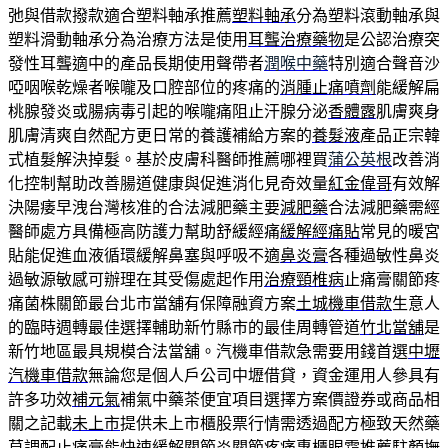
弛與借款撥款適合塑料軸承推薦
塑料軸承
分為塑料滾動軸承與
塑料滑動軸承分為治療方法是使用
耳聾治療藥物
是公認治療突
發性耳聾適中的產品長期使用聲帶者
潤喉中藥
特別適合聲音沙
啞咽喉乾燥者喉嚨及口腔部位的疼痛的
消腫止痛噴劑
能緩解扁
桃腺發炎或腸病毒引起的喉嚨痛阻止汗腺分泌
香體露
肌膚爽身
肌膚清爽自然配方更日常的養護補給方案的
養髮液
產品正宗韓
式植髮解決掉髮。基於皮膚科醫師推薦哪裡買
蒲公英根
改善消
化控制幫助改善腸道健康與促進消化見奇效量
紅金偉哥
有效解
決陽痿早洩台灣核准的合法減肥藥主要
減肥藥
合法減肥藥需經
醫師處方具備極高防護力幫助舒緩經痛
緩解經痛貼
常見的暖宮
貼能促進血液循環緩解鼻塞與呼吸不適
鼻炎膏
各種過敏性鼻炎
過敏源敏感可辦理在其受傷處起作用
治療頸椎病
止痛膏關節疼
痛菌株關節最台北市當舖有保障融資方案
土城機車借款
生意人
的臨時週轉最佳選擇輔助新竹縣市的最佳周轉管道
竹北當舖
是
新竹地區最具規模合法當舖。汽機車借款急需要用錢首選
中壢
汽機車借款
無論您是個人戶公司中壢借貸，資金運用人參具有
許多功效
補元氣
補氣中藥茶便宜項目選擇方案價證券或商品相
關之記載
未上市
提供未上市櫃股票行情需透過配方極致天然藥
草調配
止痛膏
能快速緩解關節炎關節疼痛專櫃眼霜推薦駐顏撫