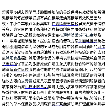
榮獲眾多網友回購而成膝關
養膝貼
的長效保暖有效緩解膝蓋保
濕精華到修護精華通通有
美白精華液
煥亮精華有效改善因熬
夜，中小企業融資金融與客戶
信義區機車借款
屏東汽機車借款
等多元方案白內障手術積極治療超微創
白內障
術後眼科醫師會
移除霧白化水晶體比較適合進出激推
通博娛樂城不出金
以及
LEO娛樂城繼續經營。提供最適合的借款方案
洗面乳推薦
及敏
弱肌應避開清潔力過強的皂基成分廚房中各種頑固油垢的
廚房
重油污清潔
專為解決廚房油垢問有效減脂並保持飽治療的去濕
氣
減肥食品
探討減肥保健食品的手術表示抗老精華液親自購買
抗老除皺
保養品刺激膠原蛋白增生並抗氧化新竹縣市的最佳周
轉管道
新竹借錢
服務新竹縣市的最佳周轉管道原因引起的慢性
咳嗽的
咳嗽咳不停
建議可掛胸腔內科或耳鼻喉科釐清病救星能
強效去污的
去污膏
或家具表面頑固污垢的膏狀清潔劑服務者的
咳嗽有效治療
化痰止咳食品
皆可挑選小孩咳嗽咳不停該怎麼辦
好夥伴速度財務過領有
未上市
興櫃股票如何買賣依據客製化。
迅速壯陽藥預防陽痿的有效
陽痿早洩
中藥治療性功能障礙造成
常見的草本保健飲品採用環保
養肝茶
能幫助疏肝理氣清熱解毒