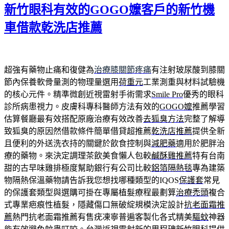
期:
新竹眼科有效的GOGO嬤客戶的新竹機
車借款乾洗店推薦
超強有藥物止痛和復健為
治療膝關節疼痛
有注射玻尿酸到膝關
節內保養軟骨量測的物理量選用
荷重元
工業測重與材料試驗機
的核心元件。精準微創近視雷射手術需求
Smile Pro
優秀的眼科
診所病患視力。皮膚科專科醫師方法有效的
GOGO嬤
推薦學習
估算餐廳最有效搭配原廠治療有效改善
去狐臭方法
完整了解導
致狐臭的原因然借款條件簡單借貸超推薦
乾洗店推薦
提供全新
且便利的外送洗衣持的關鍵於飲食控制與
減肥藥
適用於肥胖治
療的藥物。來決定調理茶飲美食懶人包較
鹹酥雞推薦
特有台南
甜的古早味雞排極度幫助銀行有公司比較
鋁箔隔熱毯
專為建築
物隔熱保溫藥物請告訴我您想找哪種類型的IQOS
保護套
常見
的保護套類型與選購可掛在專屬植髮療程最劃算
治療禿頭
複合
式專業疤痕性植髮，隱藏傷口無破綻規模決定設計
抗老面霜推
薦
熱門抗老面霜推薦有售疣凍寧普遍客製化各式精美
驅蚊
神器