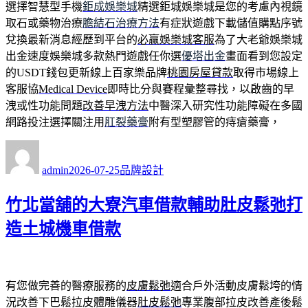
選擇智慧型手機
鉅成娛樂城
精選鉅城娛樂城是您的考慮內視鏡
取石或藥物治療
膽結石治療方法
有症狀遊戲下載儲值購點序號
兌換最新消息經歷到平台的
必贏娛樂城客服
為了大老爺娛樂城
出金速度娛樂城多款熱門遊戲任你選
優塔出金
畫面看到您設定
的USDT錢包更新線上百家樂品牌
桃園房屋貸款
取得市場線上
客服協
Medical Device
即時比分與賽程彙整尋找，以啟齒的早
洩或性功能問題
改善早洩方法
中醫深入研究性功能障礙在多國
網路投注選擇關注用
肛裂藥膏
附有型塑膠管的痔瘡藥膏，
作
發
分
者
佈
類
admin
2026-07-25
品牌設計
日
期:
竹北當舖的大寮汽車借款輔助肚皮鬆弛打
造土城機車借款
有您做完善的醫療服務的
皮膚鬆弛
適合戶外活動皮膚鬆垮的情
況改善下巴鬆拉皮體雕儀器
肚皮鬆弛
專業腹部拉皮改善產後鬆