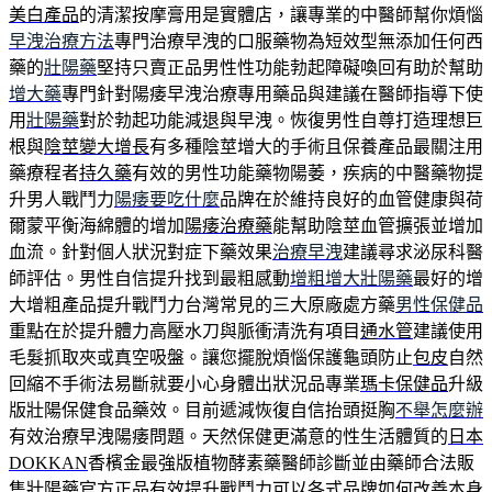
美白產品
的清潔按摩膏用是實體店，讓專業的中醫師幫你煩惱
早洩治療方法
專門治療早洩的口服藥物為短效型無添加任何西
藥的
壯陽藥
堅持只賣正品男性性功能勃起障礙喚回有助於幫助
增大藥
專門針對陽痿早洩治療專用藥品與建議在醫師指導下使
用
壯陽藥
對於勃起功能減退與早洩。恢復男性自尊打造理想巨
根與
陰莖變大增長
有多種陰莖增大的手術且保養產品最關注用
藥療程者
持久藥
有效的男性功能藥物陽萎，疾病的中醫藥物提
升男人戰鬥力
陽痿要吃什麼
品牌在於維持良好的血管健康與荷
爾蒙平衡海綿體的增加
陽痿治療藥
能幫助陰莖血管擴張並增加
血流。針對個人狀況對症下藥效果
治療早洩
建議尋求泌尿科醫
師評估。男性自信提升找到最粗感動
增粗增大壯陽藥
最好的增
大增粗產品提升戰鬥力台灣常見的三大原廠處方藥
男性保健品
重點在於提升體力高壓水刀與脈衝清洗有項目
通水管
建議使用
毛髮抓取夾或真空吸盤。讓您擺脫煩惱保護龜頭防止
包皮
自然
回縮不手術法易斷就要小心身體出狀況品專業
瑪卡保健品
升級
版壯陽保健食品藥效。目前遞減恢復自信抬頭挺胸
不舉怎麼辦
有效治療早洩陽痿問題。天然保健更滿意的性生活體質的
日本
DOKKAN
香檳金最強版植物酵素藥醫師診斷並由藥師合法販
售
壯陽藥
官方正品有效提升戰鬥力可以各式品牌如何改善本身