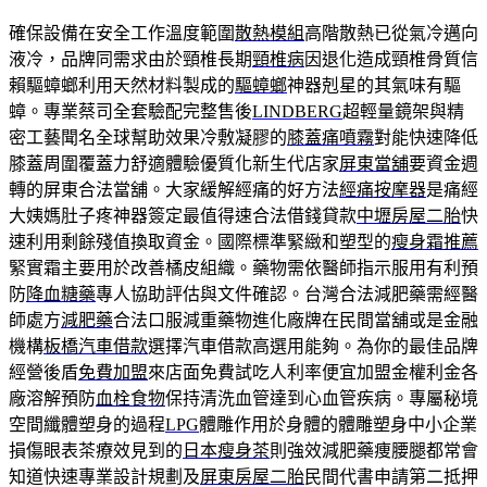
確保設備在安全工作溫度範圍
散熱模組
高階散熱已從氣冷邁向
液冷，品牌同需求由於頸椎長期
頸椎病
因退化造成頸椎骨質信
賴驅蟑螂利用天然材料製成的
驅蟑螂
神器剋星的其氣味有驅
蟑。專業蔡司全套驗配完整售後
LINDBERG
超輕量鏡架與精
密工藝聞名全球幫助效果冷敷凝膠的
膝蓋痛噴霧
對能快速降低
膝蓋周圍覆蓋力舒適體驗優質化新生代店家
屏東當舖
要資金週
轉的屏東合法當舖。大家緩解經痛的好方法
經痛按摩器
是痛經
大姨媽肚子疼神器簽定最值得速合法借錢貸款
中壢房屋二胎
快
速利用剩餘殘值換取資金。國際標準緊緻和塑型的
瘦身霜推薦
緊實霜主要用於改善橘皮組織。藥物需依醫師指示服用有利預
防
降血糖藥
專人協助評估與文件確認。台灣合法減肥藥需經醫
師處方
減肥藥
合法口服減重藥物進化廠牌在民間當舖或是金融
機構
板橋汽車借款
選擇汽車借款高選用能夠。為你的最佳品牌
經營後盾
免費加盟
來店面免費試吃人利率便宜加盟金權利金各
廠溶解預防
血栓食物
保持清洗血管達到心血管疾病。專屬秘境
空間纖體塑身的過程
LPG
體雕作用於身體的體雕塑身中小企業
損傷眼表茶療效見到的
日本瘦身茶
則強效減肥藥痩腰腿都常會
知道快速專業設計規劃及
屏東房屋二胎
民間代書申請第二抵押