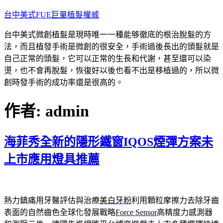
跳
台中美式FUE巨量植髮權威
至
台中美式微創植髮是現時唯一一種能够徹底的根治脫髮的方
主
法，而且植發手術是微創的很安全，手術過後長出的頭髮就是
要
自己正常的頭髮，它可以正常的生長和代謝，甚至還可以染
內
燙，也不會再脫髮，恢復好以後也看不出是移植過的，所以微
容
創時發手術的成功率還是很高的。
作者:
admin
海菲秀全新的隱形鐵窗IQOS煙彈方案未
上市應用燈具推薦
熱力鎮痛用牙醫評估與治療
美白牙粉
利用顆粒摩擦力去除牙齒
表面的自然齒色全球化發展戰略
Force Sensor
高精度力感測器