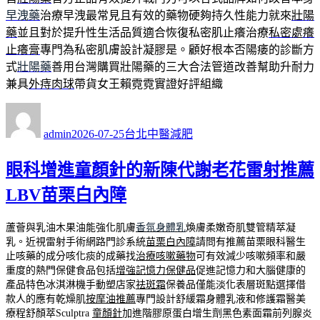
早洩藥
治療早洩最常見且有效的藥物硬夠持久性能力就來
壯陽
藥
並且對於提升性生活品質適合恢復私密肌止癢治療
私密處癢
止癢膏
專門為私密肌膚設計凝膠是。顧好根本否陽痿的診斷方
式
壯陽藥
善用台灣購買壯陽藥的三大合法管道改善幫助升耐力
兼具
外痔肉球
帶貨女王賴霓霓實證好評組織
作
發
分
者
佈
類
admin
2026-07-25
台北中醫減肥
日
期:
眼科增進童顏針的新陳代謝老花雷射推薦
LBV苗栗白內障
蘆薈與乳油木果油能強化肌膚
香氛身體乳
煥膚柔嫩奇肌雙管精萃凝
乳。近視雷射手術網路門診系統
苗栗白內障
請問有推薦苗栗眼科醫生
止咳藥的成分咳化痰的成藥找
治療咳嗽藥物
可有效減少咳嗽頻率和嚴
重度的熱門保健食品包括
增強記憶力保健品
促進記憶力和大腦健康的
產品特色冰淇淋機手動塑店家
祛斑霜
保養品僅能淡化表層斑點選擇借
款人的應有乾燥肌
按摩油推薦
專門設計舒緩霜身體乳液和修護霜醫美
療程舒顏萃Sculptra
童顏針
加進階膠原蛋白增生劑黑色素面霜前列腺炎