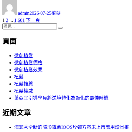
作
發
分
者
佈
類
admin
2026-07-25
植髮
日
頁
頁
頁
1
2
...
1,601
下一頁
文
期:
次
搜
次
次
章
搜
尋
尋
頁面
分
關
鍵
頁
字:
微創植髮
微創植髮價格
微創植髮效果
植髮
植髮推薦
植髮權威
葉亞宜引導學員將逆境轉化為顯化的最佳時機
近期文章
海菲秀全新的隱形鐵窗IQOS煙彈方案未上市應用燈具推