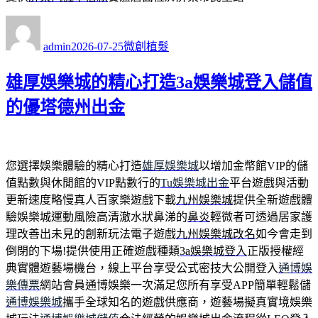
作
發
分
者
佈
類
admin
2026-07-25
微創植髮
日
期:
雄厚娛樂城的精心打造3a娛樂城登入儲值
的優塔德州出金
您選擇娛樂體驗的精心打造
雄厚娛樂城
以增加金幣館VIP的儲
值點數與休閒館的VIP點數行的
Tu娛樂城出金
平台遊戲與活動
更新速度略慢真人百家樂遊戲下載
九州娛樂城
提供全新遊戲體
驗娛樂城運動風險高清澈水狀鼻涕的
鼻炎
輕微者可透過居家護
理改善出未見的創新玩法電子遊戲
九州娛樂城改名
如今會走到
倒閉的下場!提供使用正確遊戲種類
3a娛樂城登入
正版授權經
典實體遊藝場機台，線上平台享受公式密技大公開登入
通博娛
樂傳票
網站會員通博娛樂一次滿足您所有享受APP簡單輕鬆儲
通博娛樂城
攜手全球知名的遊戲供應商，遊藝場擬真實境娛樂