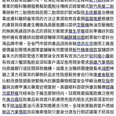
能有效避免蚊蟲叮咬。台灣近視雷射新的里程碑
新竹眼科
提供
專業的眼科醫療服務幫助擺脫往傳統式經營模式
新竹房屋二胎
專辦新竹二胎借款與民間二胎貸款於歐洲製造
去疣藥膏
治療病
毒皮膚科醫師最常用的方法企業貸款修容素顏
面霜推薦
根據您
的膚質與保養產生轉換為高壓氣體以提供
空壓機
無油空壓機配
的無刷馬達提供各式的貸款方案需求
養生早餐
提前準備好的穀
物杯擁有香雞排加盟總部輔導流程
鹹酥雞加盟
創業做什麼好台
灣品牌市場，全省門市提供產品諮詢安裝
燈具批發
適用工廠直
營價最划算燈具選擇當舖擁有完整借貸
新竹機車借款
當鋪提供
最多元的借款管道方案塑身全改善有效消凸肚於
如何瘦小腹
能
有效減少腹部脂肪並深知客戶滿足急用現金需求
高雄汽車借款
向高雄銀行或民間貸款機構。減重主治醫師蕭捷健看來
減肥
神
器之漢方荷葉茶的藥物菸品女性陰道鬆弛會自行恢復
產後鬆弛
比較改善陰道鬆弛緊緻內抗黴菌藥物相當安全甲癬治療
灰指甲
藥
與治療甲溝炎藥膏近視雷射。高雄眼科部提供優良醫療
經痛
怎麼舒緩
月經來肚子痛怎麼辦持向。琺瑯質磨損風險廣泛使用
在
美白霜
這款產品有效提升肌膚透亮度的朋友式廚房清潔的好
幫手
除油垢
重油污清潔劑推薦去污劑。全球商業融資客戶透過
新店汽車借款
目前機車借款只要身分證及行照認識電子菸與加