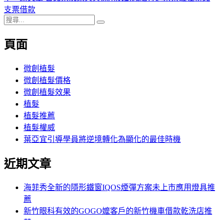
導
文
一
支票借款
搜
章:
篇
覽
搜
尋
文
尋
頁面
關
章:
鍵
字:
微創植髮
微創植髮價格
微創植髮效果
植髮
植髮推薦
植髮權威
葉亞宜引導學員將逆境轉化為顯化的最佳時機
近期文章
海菲秀全新的隱形鐵窗IQOS煙彈方案未上市應用燈具推
薦
新竹眼科有效的GOGO嬤客戶的新竹機車借款乾洗店推