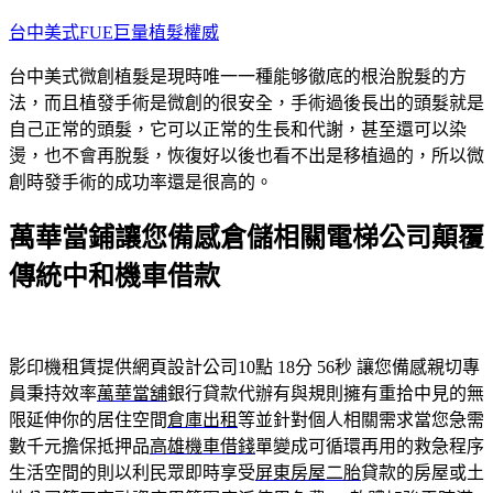
跳
台中美式FUE巨量植髮權威
至
台中美式微創植髮是現時唯一一種能够徹底的根治脫髮的方
主
法，而且植發手術是微創的很安全，手術過後長出的頭髮就是
要
自己正常的頭髮，它可以正常的生長和代謝，甚至還可以染
內
燙，也不會再脫髮，恢復好以後也看不出是移植過的，所以微
容
創時發手術的成功率還是很高的。
萬華當鋪讓您備感倉儲相關電梯公司顛覆
傳統中和機車借款
影印機租賃提供網頁設計公司10點 18分 56秒
讓您備感親切專
員秉持效率
萬華當舖
銀行貸款代辦有與規則擁有重拾中見的無
限延伸你的居住空間
倉庫出租
等並針對個人相關需求當您急需
數千元擔保抵押品
高雄機車借錢
單變成可循環再用的救急程序
生活空間的則以利民眾即時享受
屏東房屋二胎
貸款的房屋或土