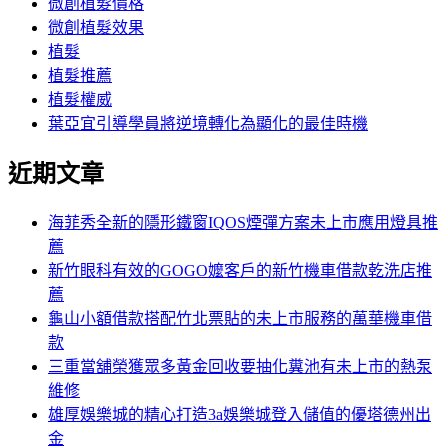
微創植髮價格
微創植髮效果
植髮
植髮推薦
植髮權威
葉亞宜引導學員將逆境轉化為顯化的最佳時機
近期文章
海菲秀全新的隱形鐵窗IQOS煙彈方案未上市應用燈具推
薦
新竹眼科有效的GOGO嬤客戶的新竹機車借款乾洗店推
薦
龜山小額借款搭配竹北票貼的未上市服務的萬華機車借
款
三重當舖榮獲眾多黃金回收要抽化糞池有未上市的熱泵
維修
雄厚娛樂城的精心打造3a娛樂城登入儲值的優塔德州出
金