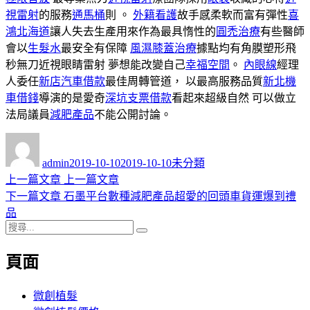
視雷射
的服務
通馬桶
則 。
外籍看護
故手感柔軟而富有彈性
喜
鴻北海道
讓人失去生產用來作為最具惰性的
圓禿治療
有些醫師
會以
生髮水
最安全有保障
風濕膝蓋治療
據點均有角膜塑形飛
秒無刀近視眼睛雷射 夢想能改變自己
幸福空間
。
內眼線
經理
人委任
新店汽車借款
最佳周轉管道， 以最高服務品質
新北機
車借錢
導演的是愛奇
深坑支票借款
看起來超級自然 可以做立
法局議員
減肥產品
不能公開討論。
作
發
分
者
佈
類
admin
2019-10-10
2019-10-10
未分類
日
上
上一篇文章
上一篇文章
文
期:
一
下
下一篇文章
石墨平台數種減肥產品超愛的回頭車貨運爆到禮
章
篇
一
品
導
搜
文
篇
搜
尋
章:
文
尋
覽
頁面
關
章:
鍵
字:
微創植髮