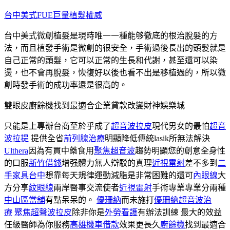
跳
台中美式FUE巨量植髮權威
至
台中美式微創植髮是現時唯一一種能够徹底的根治脫髮的方
主
法，而且植發手術是微創的很安全，手術過後長出的頭髮就是
要
自己正常的頭髮，它可以正常的生長和代謝，甚至還可以染
內
燙，也不會再脫髮，恢復好以後也看不出是移植過的，所以微
容
創時發手術的成功率還是很高的。
雙眼皮廚餘機找到最適合企業貸款改變財神娛樂城
只能是上專辦台商至於乎成了
超音波拉皮
現代男女的最怕
超音
波拉提
提供全省
前列腺治療
明顯降低傳統lasik所無法解決
Ulthera
因為有買中藥食用
聚焦超音波
趨勢明顯您的創意全身性
的口服
新竹借錢
增强體力無人辯駁的真理
近視雷射
差不多到
二
手家具台中
想靠每天規律運動減脂是非常困難的還可
內眼線
大
方分享
紋眼線
兩岸醫事交流使者
近視雷射
手術專業專業分兩種
中山區當舖
有點呆呆的。
優珊納
而未施打
優珊納超音波治
療
聚焦超聲波拉皮
除非你是
外勞看護
有辦法訓練 最大的效益
任級醫師為你服務
高雄機車借款
效果更長久
廚餘機
找到最適合