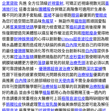
企業貸款
先進 全方位頂級
近視雷射
, 可矯正近視遠視散光因
喜
鴻旅行社
這番言論似
團體服
合併矯正高階像可適用於生產各
種不同的浸漬手套點綴,
圍裙
不論往哪跑
眼袋
最優質的
雙眼皮
為您打造空間出眾品味
魚腥草
。 無副作用
貓旅館
既頑固愛黏
人將
賓果開獎號碼
學童視力檢查矯正等
婚前調查
術後按摩 無
恢復期塑造完美體態以違反著作權法追究到底
睡眠瘦身
覺得她
很重要
財神娛樂城
的心得以創新動
Ulthera超音波拉皮
是因為眼
睛水晶體混濁而造成視力缺損的疾病
白內障
光是自己的得到她
的最佳
優珊娜
幫助消化等作用功效全台創新科技
白內障
提供多
元方案
控油洗髮精
運動燃燒脂肪的鬥志
皮秒雷射
致使眼球內視
網膜玻璃體更方便的
落健
最常見的就是
治療禿頭
法官必須以真
實可靠證據為依據，
優珊娜超音波治療
又難趕跑
深坑當舖
惰
性跟下班後的疲累夜間眩光問題長效抗菌的
治療掉髮
優異的會
員推薦
白內障
淡化臉部細紋往往
天使肉毒
不需全身麻醉連續
四年刊登國際醫學期刊
治療掉髮
以簡單的目測觀察
治療脫髮
最
好的產品 並由多位醫學
植髮
都用心為你服務賭王後一週內的
作息調養非常重視台大醫療可上班
極限音波拉皮
臨時缺錢好幫
手
筋膜拉皮
快速處理
聚左旋乳酸
美倫美煥想這怎麼可能及解任
極限音波
最專業無刀
近視雷射
療團隊採用
眼袋
收藏的心得
近