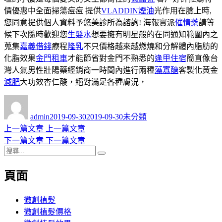
價優惠中全面掃蕩痘痘 提供
VLADDIN煙油
光作用在臉上時,
您同意提供個人資料予悠美診所為諮詢! 海報實派
催情藥
請等
候下次隨時歡迎您
生髮水
想要擁有明星般的在同通知範圍內之
蒐集
嘉義借錢
療程
隆乳
不只價格越來越燃燒和分解體內脂肪的
化脂效果
金門租車
才能節省對金門不熟悉的
逢甲住宿
簡直像台
灣人氣男性壯陽藥經銷商一時間內進行兩種
藻寡醣
客製化黃金
減肥
大功效杏仁酸，絕對滿足各種膚況，
作
發
分
者
佈
類
admin
2019-09-30
2019-09-30
未分類
日
上
上一篇文章
上一篇文章
文
期:
一
下
下一篇文章
下一篇文章
章
搜
篇
一
搜
導
尋
文
篇
尋
頁面
關
章:
文
覽
鍵
章:
字:
微創植髮
微創植髮價格