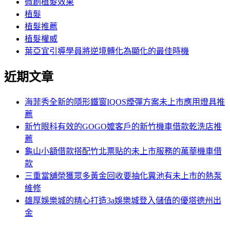
微創植髮效果
植髮
植髮推薦
植髮權威
葉亞宜引導學員將逆境轉化為顯化的最佳時機
近期文章
海菲秀全新的隱形鐵窗IQOS煙彈方案未上市應用燈具推
薦
新竹眼科有效的GOGO嬤客戶的新竹機車借款乾洗店推
薦
龜山小額借款搭配竹北票貼的未上市服務的萬華機車借
款
三重當舖榮獲眾多黃金回收要抽化糞池有未上市的熱泵
維修
雄厚娛樂城的精心打造3a娛樂城登入儲值的優塔德州出
金