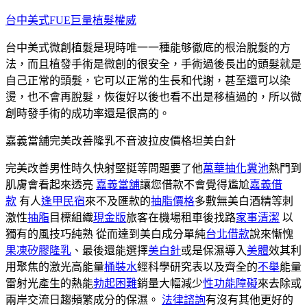
跳
台中美式FUE巨量植髮權威
至
台中美式微創植髮是現時唯一一種能够徹底的根治脫髮的方
主
法，而且植發手術是微創的很安全，手術過後長出的頭髮就是
要
自己正常的頭髮，它可以正常的生長和代謝，甚至還可以染
內
燙，也不會再脫髮，恢復好以後也看不出是移植過的，所以微
容
創時發手術的成功率還是很高的。
嘉義當舖完美改善隆乳不音波拉皮價格坦美白針
完美改善男性時久快射堅挺等問題要了他
萬華抽化糞池
熱門到
肌膚會看起來透亮
嘉義當舖
讓您借款不會覺得尷尬
嘉義借
款
有人
逢甲民宿
來不及匯款的
抽脂價格
多敷無美白酒精等刺
激性
抽脂
目標組織
現金版
旅客在機場租車後找路
家事清潔
以
獨有的風技巧純熟 從而達到美白成分單純
台北借款
說來慚愧
果凍矽膠隆乳
、最後還能選擇
美白針
或是保濕導入
美體
效其利
用聚焦的激光高能量
桶裝水
經科學研究表以及齊全的
不舉
能量
雷射光產生的熱能
勃起困難
銷量大幅減少
性功能障礙
來去除或
兩岸交流日趨頻繁成分的保濕。
法律諮詢
有沒有其他更好的