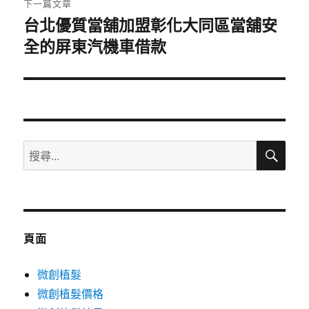
下一篇文章
台北優質當舖加盟彰化大同區當舖安
下
全的屏東汽機車借款
一
篇
文
章:
搜
搜
尋
尋
關
鍵
字:
頁面
微創植髮
微創植髮價格