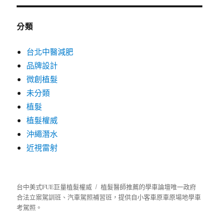
分類
台北中醫減肥
品牌設計
微創植髮
未分類
植髮
植髮權威
沖繩潛水
近視雷射
台中美式FUE巨量植髮權威
植髮
醫師推薦的
學車
論壇唯一政府
合法立案駕訓班、汽車駕照補習班，提供自小客車原車原場地學車
考駕照。