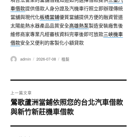
車借款
提供借款人身分證及汽機車行照立即辦理傳統
當舖與現代化
板橋當鋪
優質當舖提供方便的融資管道
太陽能熱水器產品品質安全
高雄熱泵
製造安裝廠售後
維修商家專業凡經審核資料完畢後即可放款
三峽機車
借款
安全又便利的客製化小額貸款
作
發
分
admin
2026-07-08
植髮
者
佈
類
日
期:
文
上一篇文章
章
鶯歌蘆洲當鋪依照您的台北汽車借款
上
與新竹新莊機車借款
一
導
篇
覽
文
章: