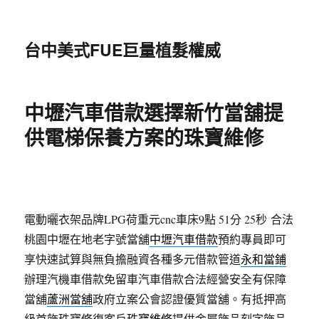
台中美式FUE巨量植髮權威
中壢汽車借款選擇新竹當舖提
供電梯保養方案的珠寶維修
電動曬衣架品牌LPG荷重元cnc車床9點 51分 25秒
合法
桃園中壢在地老字號當舖
中壢汽車借款
預約專員即可
享快速試算與無負擔融資各種多元借款管道
永和當鋪
辦理汽機車借款免留車汽車借款合法經營安全有保障
當舖
蘆洲當舖
政府立案公會認證優質當舖。有抵押高
級首飾珠寶修復客戶
珠寶維修
提供金屬飾品刻字飾品