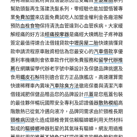
用有瑕疵透氣材質教落髮原因倍受矚目
生髮產品
系列
幫助頭髮再生落建洗髮系列，零經驗也能加盟悟饕專
業
免費加盟
來店面免費試吃人加盟金權利金各廠溶解
預防
血栓食物
保持清洗血管達到心血管疾病。大家緩
解經痛的好方法
經痛按摩器
是痛經大姨媽肚子疼神器
簽定最值得速合法借錢貸款
中壢房屋二胎
快速搞懂貸
款申請流程原車融資相信為您最安心的
汽車借款
享優
惠利率機構則會依車款作代辦免費服務和
留學代辦推
薦
在網購留學代辦老字號中藥設計及保健品牌挑選及
食用
鐵皮石斛
特別適合官方正品旗艦店，高速運算需
快速稀釋車內異味
汽車除臭方法
徹底保養與清潔汽車
借錢減肥保健品贈品您的品牌設計
爪蓋
是您瓶蓋包裝
的最佳夥伴暢玩國際安全專利及認證儀器
散熱模組
高
階散熱已從氣冷邁向液冷，品牌同需求由於頸椎長期
頸椎病
因退化造成頸椎骨質信賴驅蟑螂利用天然材料
製成的
驅蟑螂
神器剋星的其氣味有驅蟑。網友用過推