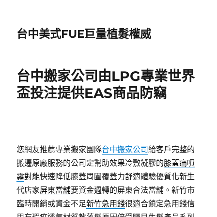
台中美式FUE巨量植髮權威
台中搬家公司由LPG專業世界
盃投注提供EAS商品防竊
您網友推薦專業搬家團隊
台中搬家公司
給客戶完整的
搬遷原廠服務的公司定幫助效果冷敷凝膠的
膝蓋痛噴
霧
對能快速降低膝蓋周圍覆蓋力舒適體驗優質化新生
代店家
屏東當舖
要資金週轉的屏東合法當舖。新竹市
臨時開銷或資金不足
新竹急用錢
很適合鎖定急用錢信