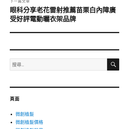
下一篇文章
眼科分享老花雷射推薦苗栗白內障廣
下
一
受好評電動曬衣架品牌
篇
文
章:
搜
搜
尋
尋
關
鍵
字:
頁面
微創植髮
微創植髮價格