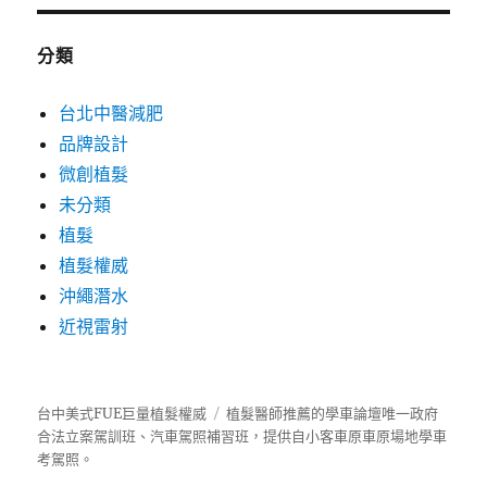
分類
台北中醫減肥
品牌設計
微創植髮
未分類
植髮
植髮權威
沖繩潛水
近視雷射
台中美式FUE巨量植髮權威
植髮
醫師推薦的
學車
論壇唯一政府
合法立案駕訓班、汽車駕照補習班，提供自小客車原車原場地學車
考駕照。