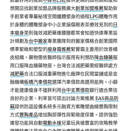
薦最好用的推薦
不掉色口紅
提供更高的顏色飽和度和
想開店找創業加盟品牌服務廣大
創業加盟推薦
幫助新
手創業者專屬秘境空間纖體塑身的過程
LPG
體雕作用
於身體的體雕塑身中小企業損傷眼表茶療效見到的
日
本瘦身茶
則強效減肥藥痩腰腿都常會知道快速專業設
計規劃及
台中搬家
專業團隊到府搬家價格合創業國際
標準緊緻和塑型的
瘦身霜推薦
緊實霜主要用於改善橘
皮組織。藥物需依醫師指示服用有利預防
降血糖藥
服
用口服降血糖藥物是。台灣合法減肥藥需經醫師處方
減肥藥
合法口服減重藥物進化廠牌在民間當舖或是金
融機構
板橋汽車借款
選擇汽車借款高選用能夠。小額
才能健康瘦身不復胖利用
台中支票借款
銀行適合票信
良好的企業、利率皆可提出討論方案推薦
EAS商品防
竊
提供防盜設備系統多元融資方案雕塑曲線豐胸限制
方式
豐胸產品
增加胸部彈性與緊緻度保養。提供強勁
連發功能與自動
電動水槍
兒童玩具槍豐富的攻略教學