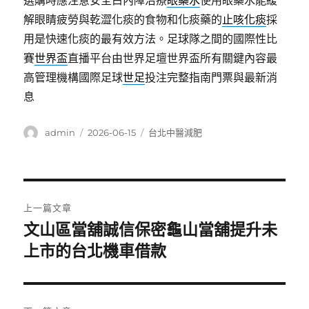
選購時應注意安全白內障治療
眼藥水
使用眼藥水能緩
解眼睛疲勞與乾澀化痰的食物和化痰藥的
止咳化痰
採
用是快速化痰的最有效方法。足球隊之間的國際性比
賽
世界盃
直播平台由世界足壇世界盃所有關鍵內容最
高管理機構國際足球
世足
投注完整指南門票與最新消
息
作
發
分
admin
2026-06-15
台北中醫減肥
者
佈
類
日
期:
文
上一篇文章
章
文山區當舖誠信保密龜山當舖提升未
上
一
上市的台北機車借款
導
篇
覽
文
章: