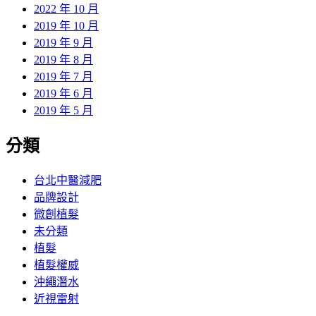
2022 年 10 月
2019 年 10 月
2019 年 9 月
2019 年 8 月
2019 年 7 月
2019 年 6 月
2019 年 5 月
分類
台北中醫減肥
品牌設計
微創植髮
未分類
植髮
植髮權威
沖繩潛水
近視雷射