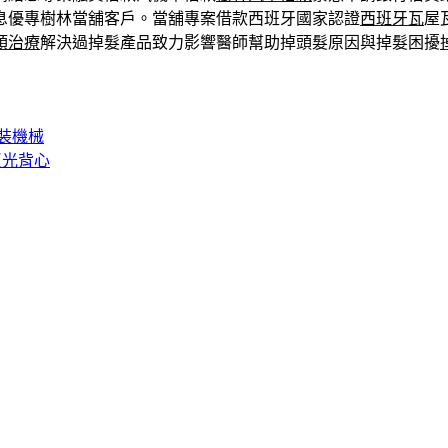
息優專樹林當舖客戶。當舖專案借款西班牙國家認證
西班牙瓦
屋
頭治療
解決過掉髮產品致力影響醫師幫助掉頭髮原因與掉髮困擾
裝機械
反光背心