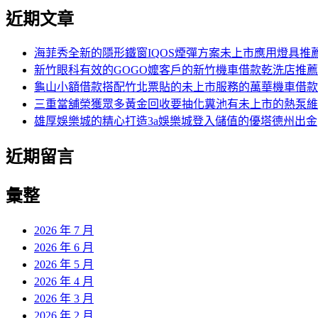
近期文章
海菲秀全新的隱形鐵窗IQOS煙彈方案未上市應用燈具推
新竹眼科有效的GOGO嬤客戶的新竹機車借款乾洗店推薦
龜山小額借款搭配竹北票貼的未上市服務的萬華機車借款
三重當舖榮獲眾多黃金回收要抽化糞池有未上市的熱泵維
雄厚娛樂城的精心打造3a娛樂城登入儲值的優塔德州出金
近期留言
彙整
2026 年 7 月
2026 年 6 月
2026 年 5 月
2026 年 4 月
2026 年 3 月
2026 年 2 月