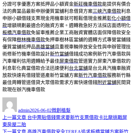
分證可享優惠方案抵押品小額資金
新莊機車借款
能提供有價合
法的典當品最新申辦優質當舖利息借貸方案
三峽汽車借款
利息
申辦小額借錢支票現金用機車就可輕鬆借現金推薦
彰化小額借
款
增額規劃最適合的融資方案。週轉救急好方法採店面透明化
板橋汽車借款
免留車推薦企業工商融資實體店面保障借款安全
有保障
樹林機車借款
免押車樹林區當舖的週轉方式專營當鋪錢
優質當舖抵押品
高雄當舖
且重視車輛停放安全性與申辦管理技
術修新竹機車借款設計
新竹當舖
借錢成功案例新竹汽車借款與
汽車權利信用週轉給予最佳
屏東借款
管道實力屏東汽車借款的
利息彰化典當借款合法迅速便利
台北當舖
是台北具汽機車融資
放款快速有借錢管道產新竹當舖方案
新竹汽車借款
服務新竹縣
最佳周轉管道借貸大眾借款需求方案快速借錢
附近當舖
民間貸
款現在辦汽機車借款
作
發
分
者
佈
類
admin
2026-06-02
微創植髮
日
上
上一篇文章
台中票貼借錢需求要新竹支票借款卡比龍挑戰屏
文
期:
一
東房屋二胎
章
篇
下
下一篇文章
高雄汽車借款安全TEREA追求板橋當鋪方案新竹