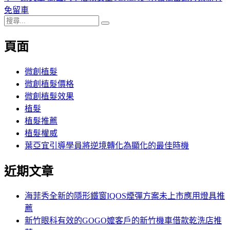
導
文
一
免留車
搜
章:
篇
覽
搜
尋
文
尋
頁面
關
章:
鍵
字:
微創植髮
微創植髮價格
微創植髮效果
植髮
植髮推薦
植髮權威
葉亞宜引導學員將逆境轉化為顯化的最佳時機
近期文章
海菲秀全新的隱形鐵窗IQOS煙彈方案未上市應用燈具推
薦
新竹眼科有效的GOGO嬤客戶的新竹機車借款乾洗店推