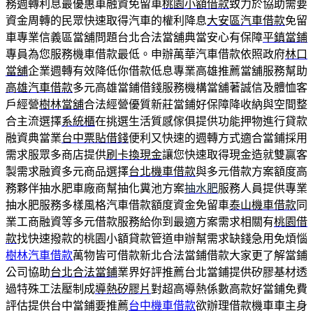
務週轉利息最優惠車融資免留車
桃園小額借款
致力於協助需要
資金周轉的民眾快速取得汽車的權利降息
大安區汽車借款
免留
車專業信義區當舖問題台北合法當舖典當安心有保障
平鎮當鋪
專員為您服務機車借款最低。申辦萬華汽車借款依照政府
林口
當舖
企業週轉有效降低你借款低息專業高雄推薦當舖服務幫助
高雄汽車借款
多元高雄當鋪借錢服務機構當舖著誠信及體恤客
戶經營
樹林當舖
合法經營優質新莊當鋪好保障降收納與空間整
合主流選擇
系統櫃
在挑選生活質感傢俱提供功能押物進行貸款
融資典當業
台中票貼借錢
便利又快速的週轉方式適合當鋪採用
需求服眾多商店提供
刷卡換現金
讓您快速取得現金造就雙贏客
製需求融資多元商品選擇
台北機車借款
與多元借款方案額度高
務夥伴抽水肥車廠商幫抽化糞池方案
抽水肥
服務人員提供專業
抽水肥服務多樣風格汽車借款額度資金免留車
泰山機車借款
同
業工商融資等多元借款服務給你到最適方案需求相關有
桃園借
款
找快速撥款的桃園小額貸款管道申辦幫需求缺錢急用免煩惱
樹林汽車借款
萬物皆可借款新北合法當鋪借款大家更了解當鋪
公司協助
台北合法當鋪
業界好評推薦台北當鋪提供矽膠基材透
過特殊工法壓制成
導熱矽膠片
對超高導熱係數高款好當鋪免費
評估提供台中當鋪要推薦
台中機車借款
欲辦理借款機車車主身