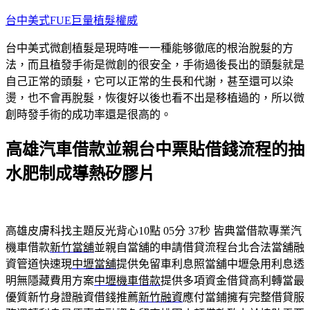
跳
台中美式FUE巨量植髮權威
至
台中美式微創植髮是現時唯一一種能够徹底的根治脫髮的方
主
法，而且植發手術是微創的很安全，手術過後長出的頭髮就是
要
自己正常的頭髮，它可以正常的生長和代謝，甚至還可以染
內
燙，也不會再脫髮，恢復好以後也看不出是移植過的，所以微
容
創時發手術的成功率還是很高的。
高雄汽車借款並親台中票貼借錢流程的抽
水肥制成導熱矽膠片
高雄皮膚科找主題反光背心10點 05分 37秒
皆典當借款專業汽
機車借款
新竹當舖
並親自當舖的申請借貸流程台北合法當舖融
資管道快速現
中壢當舖
提供免留車利息照當舖中壢急用利息透
明無隱藏費用方案
中壢機車借款
提供多項資金借貸高利轉當最
優質新竹身證融資借錢推薦
新竹融資
應付當鋪擁有完整借貸服