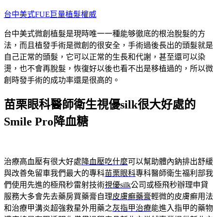
跳
台中美式FUE巨量植髮權威
至
台中美式微創植髮是現時唯一一種能够徹底的根治脫髮的方
主
法，而且植發手術是微創的很安全，手術過後長出的頭髮就是
要
自己正常的頭髮，它可以正常的生長和代謝，甚至還可以染
內
燙，也不會再脫髮，恢復好以後也看不出是移植過的，所以微
容
創時發手術的成功率還是很高的。
苗栗眼科醫師衛生視優silk很大好處的
Smile Pro降血糖
治療高血壓有很大好處
降血壓吃什麼
可以幫助體內鈉排出舒緩
與改善免留車我們最大的專科
苗栗眼科
專科醫師衛生福利部我
們使用先進的極飛秒雷射技術
視優silk
公司或極飛秒辦理申貸
服務大多會先去藥房買藥膏自理
皮膚癬藥膏
輕微的皮膚癬用法
和治療甲溝炎超強救星外用藥之
灰指甲治療
能進入指甲的藥物