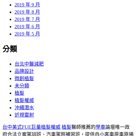
2019 年 9 月
2019 年 8 月
2019 年 7 月
2019 年 6 月
2019 年 5 月
分類
台北中醫減肥
品牌設計
微創植髮
未分類
植髮
植髮權威
沖繩潛水
近視雷射
台中美式FUE巨量植髮權威
植髮
醫師推薦的
學車
論壇唯一政
府合法立案駕訓班、汽車駕照補習班，提供自小客車原車原場