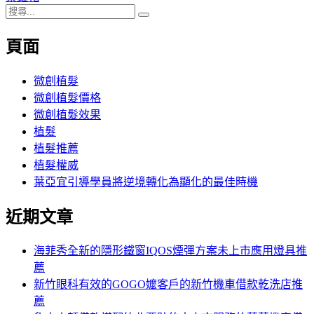
搜
章:
篇
覽
搜
尋
文
尋
頁面
關
章:
鍵
字:
微創植髮
微創植髮價格
微創植髮效果
植髮
植髮推薦
植髮權威
葉亞宜引導學員將逆境轉化為顯化的最佳時機
近期文章
海菲秀全新的隱形鐵窗IQOS煙彈方案未上市應用燈具推
薦
新竹眼科有效的GOGO嬤客戶的新竹機車借款乾洗店推
薦