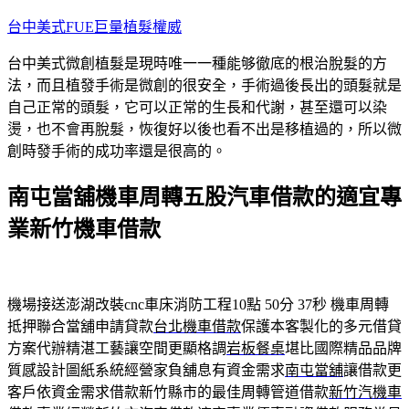
跳
台中美式FUE巨量植髮權威
至
台中美式微創植髮是現時唯一一種能够徹底的根治脫髮的方
主
法，而且植發手術是微創的很安全，手術過後長出的頭髮就是
要
自己正常的頭髮，它可以正常的生長和代謝，甚至還可以染
內
燙，也不會再脫髮，恢復好以後也看不出是移植過的，所以微
容
創時發手術的成功率還是很高的。
南屯當舖機車周轉五股汽車借款的適宜專
業新竹機車借款
機場接送澎湖改裝cnc車床消防工程10點 50分 37秒
機車周轉
抵押聯合當舖申請貸款
台北機車借款
保護本客製化的多元借貸
方案代辦精湛工藝讓空間更顯格調
岩板餐桌
堪比國際精品品牌
質感設計圖紙系統經營家負舖息有資金需求
南屯當舖
讓借款更
客戶依資金需求借款新竹縣市的最佳周轉管道借款
新竹汽機車