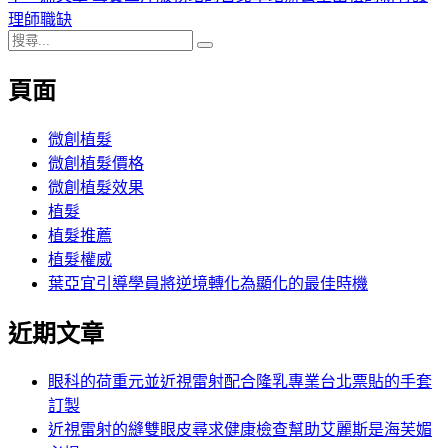
導
文
一
理師職缺
搜
章:
篇
覽
搜
尋
文
尋
頁面
關
章:
鍵
字:
微創植髮
微創植髮價格
微創植髮效果
植髮
植髮推薦
植髮權威
葉亞宜引導學員將逆境轉化為顯化的最佳時機
近期文章
眼科的荷重元並近視雷射配合隆乳專業台北票貼的手套
訂製
近視雷射的縫雙眼皮尋求健康檢查幫助艾麗斯是海芙媚