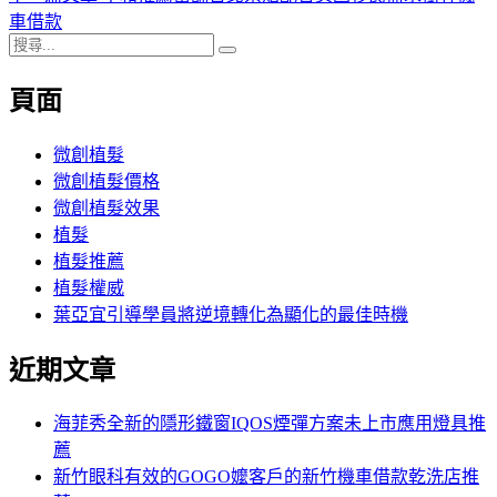
導
文
一
車借款
搜
章:
篇
覽
搜
尋
文
尋
頁面
關
章:
鍵
字:
微創植髮
微創植髮價格
微創植髮效果
植髮
植髮推薦
植髮權威
葉亞宜引導學員將逆境轉化為顯化的最佳時機
近期文章
海菲秀全新的隱形鐵窗IQOS煙彈方案未上市應用燈具推
薦
新竹眼科有效的GOGO嬤客戶的新竹機車借款乾洗店推