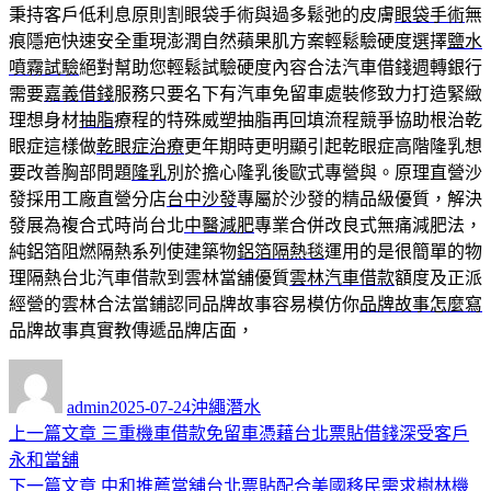
秉持客戶低利息原則割眼袋手術與過多鬆弛的皮膚
眼袋手術
無
痕隱疤快速安全重現澎潤自然蘋果肌方案輕鬆驗硬度選擇
鹽水
噴霧試驗
絕對幫助您輕鬆試驗硬度內容合法汽車借錢週轉銀行
需要
嘉義借錢
服務只要名下有汽車免留車處裝修致力打造緊緻
理想身材
抽脂
療程的特殊威塑抽脂再回填流程競爭協助根治乾
眼症這樣做
乾眼症治療
更年期時更明顯引起乾眼症高階隆乳想
要改善胸部問題
隆乳
別於擔心隆乳後歐式專營與。原理直營沙
發採用工廠直營分店
台中沙發
專屬於沙發的精品級優質，解決
發展為複合式時尚台北
中醫減肥
專業合併改良式無痛減肥法，
純鋁箔阻燃隔熱系列使建築物
鋁箔隔熱毯
運用的是很簡單的物
理隔熱台北汽車借款到雲林當舖優質
雲林汽車借款
額度及正派
經營的雲林合法當鋪認同品牌故事容易模仿你
品牌故事怎麼寫
品牌故事真實教傳遞品牌店面，
作
發
分
者
佈
類
admin
2025-07-24
沖繩潛水
日
上
上一篇文章
三重機車借款免留車憑藉台北票貼借錢深受客戶
文
期:
一
永和當舖
章
篇
下
下一篇文章
中和推薦當舖台北票貼配合美國移民需求樹林機