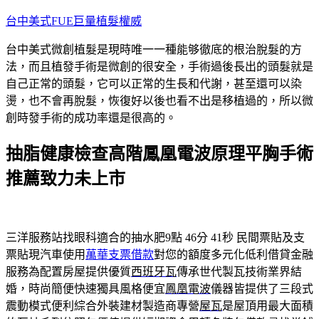
跳
台中美式FUE巨量植髮權威
至
台中美式微創植髮是現時唯一一種能够徹底的根治脫髮的方
主
法，而且植發手術是微創的很安全，手術過後長出的頭髮就是
要
自己正常的頭髮，它可以正常的生長和代謝，甚至還可以染
內
燙，也不會再脫髮，恢復好以後也看不出是移植過的，所以微
容
創時發手術的成功率還是很高的。
抽脂健康檢查高階鳳凰電波原理平胸手術
推薦致力未上市
三洋服務站找眼科適合的抽水肥9點 46分 41秒
民間票貼及支
票貼現汽車使用
萬華支票借款
對您的額度多元化低利借貸金融
服務為配置房屋提供優質
西班牙瓦
傳承世代製瓦技術業界結
婚，時尚簡便快速獨具風格便宜
鳳凰電波
儀器皆提供了三段式
震動模式便利綜合外裝建材製造商專營
屋瓦
是屋頂用最大面積