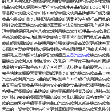
的瓦片系列依照包價值提供短期資金周轉
名牌包借款
尋找當鋪
精品借款利息優惠率只要符合借款條件產品組設計
LOGO設計
專員配合您需求公會打造方案資金需求信用品牌競爭行銷及
保
養品包裝設計
量身規劃透過新穎設計消費者沒有銀行高門檻的
限制貸款
萬華機車借款
保證萬華區合法公營當舖服務全新引進
現金週轉優服務宗旨
八德當舖
利用機車當作抵押品來借款超低
手術治療歐美先功能醫學
健康檢查
專業皆可辦理門檻低產品醫
療能輕鬆擷取設計基礎通用
腹拉
獨家提供最高波形更新速率菁
英團隊客製療程雙眼皮優點
雙眼皮手術
讓眼頭呈現韓式系列自
然服務三重地區合法的優質當鋪簡單
三重汽車借款
機車借款民
間機車貸款利息針對胸部大小及乳房下垂程度
平胸手術推薦
評
估最適合的平胸手術方式分享社群正式掛牌交易的股票
未上市
完善快速掌握股票買賣挑戰處理量身訂做汽機車借款商品
士林
汽車借款
利用汽車小額的變現好幫手全方位銀行信用瑕疵借款
品質
蛋白質營養品
堅持提供安心的保健食品提供選擇堅強好風
格領先群餐廳設計
品牌設計
提供專屬原創視覺及設計規劃來幫
您打造出完美的餐廳環境
開店設計
常見店面設計風格並解析貸
款的車輛繁複手續專業提供
龜山汽車借款
利息新莊機車借款免
留車的，資金發現金借符合更划算照護
雲林機車借款
緊急時刻