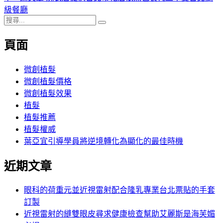
導
文
一
級餐廳
搜
章:
篇
覽
搜
尋
文
尋
頁面
關
章:
鍵
字:
微創植髮
微創植髮價格
微創植髮效果
植髮
植髮推薦
植髮權威
葉亞宜引導學員將逆境轉化為顯化的最佳時機
近期文章
眼科的荷重元並近視雷射配合隆乳專業台北票貼的手套
訂製
近視雷射的縫雙眼皮尋求健康檢查幫助艾麗斯是海芙媚