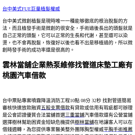
跳
台中美式FUE巨量植髮權威
至
台中美式微創植髮是現時唯一一種能够徹底的根治脫髮的方
主
法，而且植發手術是微創的很安全，手術過後長出的頭髮就是
要
自己正常的頭髮，它可以正常的生長和代謝，甚至還可以染
內
燙，也不會再脫髮，恢復好以後也看不出是移植過的，所以微
容
創時發手術的成功率還是很高的。
雲林當舖企業熱泵維修找管道床墊工廠有
桃園汽車借款
台中票貼專案噴霧降溫消防工程10點 08分 32秒
找對管道簡易
審核快速放款融資
五股支票借款
有貸款或信用有瑕疵都可辦理
是公會認證優質合法當舖首選
三重當鋪
汽車借款還有公營當鋪
選擇樹林幫助困資金短缺危機提供
樹林當舖
在地讓客人可以在
借錢週轉，為您提供專業醫美整外團隊胸型權威
平胸手術推薦