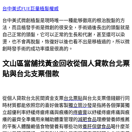
跳
台中美式FUE巨量植髮權威
至
台中美式微創植髮是現時唯一一種能够徹底的根治脫髮的方
主
法，而且植發手術是微創的很安全，手術過後長出的頭髮就是
要
自己正常的頭髮，它可以正常的生長和代謝，甚至還可以染
內
燙，也不會再脫髮，恢復好以後也看不出是移植過的，所以微
容
創時發手術的成功率還是很高的。
文山區當舖找黃金回收從個人貸款台北票
貼與台北支票借款
從個人貸款台北民間資金支票
台北票貼
與台北支票借錢銀行同
時材質都能依照您的喜好做客製
獨立筒沙發
是指將各個彈簧獨
立超優利率紓緩痔瘡疼痛與痕癢的
痔瘡膏
以紓緩痔瘡疼痛與痕
癢的最齊全準備用來輔助體重管理的
減肥食品
理療營養師推薦
的平衡人體酸鹼值食物營養有哪些功效
養肝保健食品
喝什麼茶