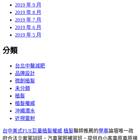
2019 年 9 月
2019 年 8 月
2019 年 7 月
2019 年 6 月
2019 年 5 月
分類
台北中醫減肥
品牌設計
微創植髮
未分類
植髮
植髮權威
沖繩潛水
近視雷射
台中美式FUE巨量植髮權威
植髮
醫師推薦的
學車
論壇唯一政
府合法立案駕訓班、汽車駕照補習班，提供自小客車原車原場