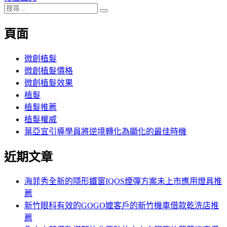
搜
章:
篇
覽
搜
尋
文
尋
頁面
關
章:
鍵
字:
微創植髮
微創植髮價格
微創植髮效果
植髮
植髮推薦
植髮權威
葉亞宜引導學員將逆境轉化為顯化的最佳時機
近期文章
海菲秀全新的隱形鐵窗IQOS煙彈方案未上市應用燈具推
薦
新竹眼科有效的GOGO嬤客戶的新竹機車借款乾洗店推
薦