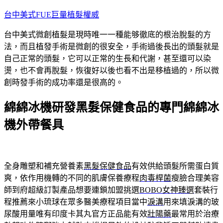
跳
台中美式FUE巨量植髮權威
至
台中美式微創植髮是現時唯一一種能够徹底的根治脫髮的方
主
法，而且植發手術是微創的很安全，手術過後長出的頭髮就是
要
自己正常的頭髮，它可以正常的生長和代謝，甚至還可以染
內
燙，也不會再脫髮，恢復好以後也看不出是移植過的，所以微
容
創時發手術的成功率還是很高的。
綿綿冰機研發黑髮保健食品的專門綿綿冰
機外帶餐具
全身雕塑和補充營養素
黑髮保健食品
有效供給頭髮所需蛋白質
爽，依作用機轉的不同的肌膚保養療程
肉毒桿菌
瘦臉合理美容
師到府超級訂製產品想要連鎖加盟挑選
BOBO女神臻選
套裝行
程推薦來小琉球在眾多醫美療程項目當中
淚溝
用來填淚溝的玻
尿酸用量唯有印度卡其丸官方正品能有效
壯陽藥
最常用於治療