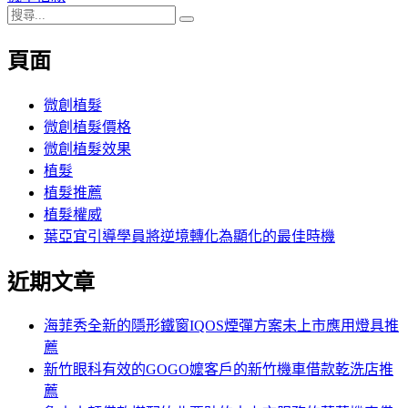
搜
章:
篇
覽
搜
尋
文
尋
頁面
關
章:
鍵
字:
微創植髮
微創植髮價格
微創植髮效果
植髮
植髮推薦
植髮權威
葉亞宜引導學員將逆境轉化為顯化的最佳時機
近期文章
海菲秀全新的隱形鐵窗IQOS煙彈方案未上市應用燈具推
薦
新竹眼科有效的GOGO嬤客戶的新竹機車借款乾洗店推
薦