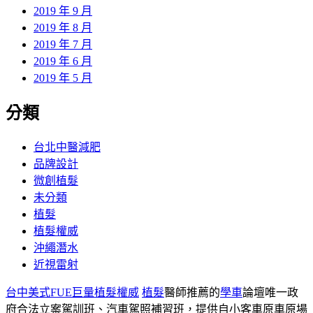
2019 年 9 月
2019 年 8 月
2019 年 7 月
2019 年 6 月
2019 年 5 月
分類
台北中醫減肥
品牌設計
微創植髮
未分類
植髮
植髮權威
沖繩潛水
近視雷射
台中美式FUE巨量植髮權威
植髮
醫師推薦的
學車
論壇唯一政
府合法立案駕訓班、汽車駕照補習班，提供自小客車原車原場