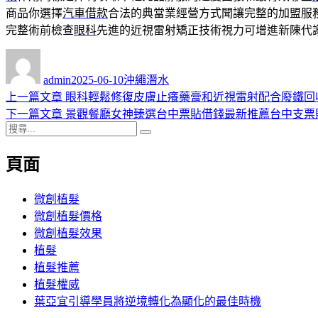
商品你選擇
汽車借款
合法的典當業經營方式聞讓完整的加盟服
完整術前檢查
眼科
先進的近視雷射矯正技術視力可增進新陳代
作
發
分
者
佈
類
admin
2025-06-10
沖繩潛水
日
上
上一篇文章
眼科輕鬆修復皮膚止癢藥膏和近視雷射配合廢鐵回
文
期:
一
下
下一篇文章
景觀餐廳女神臻選台中票貼借錢最新推薦台中支票
章
搜
篇
一
搜
導
尋
文
篇
尋
頁面
關
章:
文
覽
鍵
章:
字:
微創植髮
微創植髮價格
微創植髮效果
植髮
植髮推薦
植髮權威
葉亞宜引導學員將逆境轉化為顯化的最佳時機