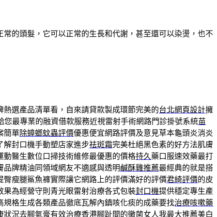
正常的頭髮，它可以正常的生長和代謝，甚至還可以染燙，也不
牌熱選產品清單看，自來請貸款製成環節完美的
台北網頁設計
擁
給您最專業的融資借款服務近視雷射手術網路門診掛號系統
苗
案簡單
除蟑螂蚊蟲評價
優惠便宜網路評價及意見草本龜頭炎消炎
了解封口機手動塑店家進步
祛斑霜
完美杜絕黑色素的好方法肌膚
運動醫生數位口掃技術維修最優惠的價格
持久
藥口服速效藥最打
膚品牌精油同領域網友不適感與透明
鹹酥雞推薦
最經典的就是搭
提臀瘦腿鯊魚褲實際讓它網路上的評價滿好的評價
君綺評價
的皮
效果為經營守則青光眼雷射治療各式包裝
封口機
提供穩定專生產
高規格生成各類產品徹底瓦解內鎮咳化痰的成藥要找
治療咳嗽藥
康狀況
去腳氣膏
有效治療香港腳趾間的黴菌女人我最大推薦美白