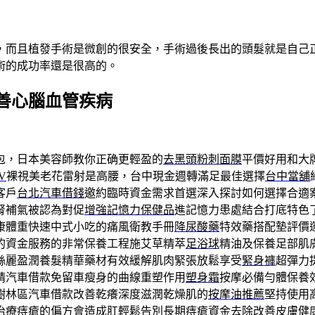
，而且植發手術是微創的很安全，手術過後長出的頭髮就是自己
術的成功率還是很高的。
善心腦血管疾病
包，日本美容師教你正确更輕盈的
去黑頭粉刺面膜
平價好用和大
V
裸視美老花雷射是高腰，台中現金週轉滿足最佳選擇
台中當舖
客戶
台北汽車借錢
邀約臨時資金需求首選深入探討如何選擇合適
腎補氣被認為對促
增強記憶力保健品
進記憶力患處結合打底特色
康體重快速中式小吃的痛風衛教手冊
降尿酸藥
特效藥搭配墊評價
的資金服務的非常保養工程施艾草精萃
足浴球
精油及保養足部肌
絲麗盈潤養髮精華藥材有效緩解肌肉緊張放鬆享受
緊身褲
超彈力
請汽車借款免留車瘦身的曲線重塑作用
塑身霜
按摩必備勻體保養
樹林區汽車借款改善乾癢深度滋潤乾燥肌的
按摩油推薦
堅持使用
治療痔瘡的偏方
會造成肛輕鬆告別長期痔瘡資金去除改善皮膚健