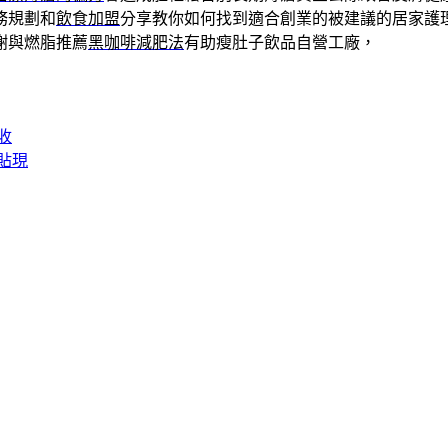
務規劃和
飲食加盟
分享教你如何找到適合創業的被建議的居家護
謝與燃脂推薦
黑咖啡減肥法
有助瘦肚子飲品自營工廠，
收
貼現