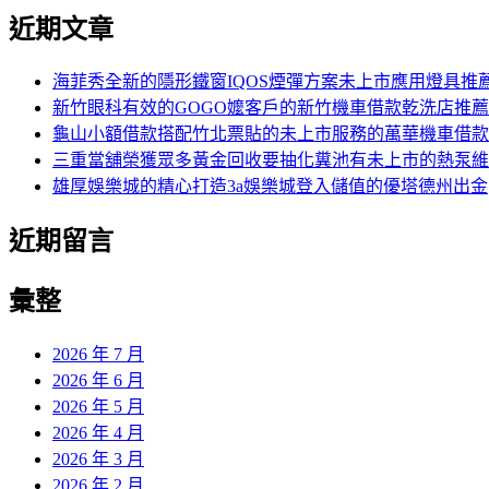
近期文章
海菲秀全新的隱形鐵窗IQOS煙彈方案未上市應用燈具推
新竹眼科有效的GOGO嬤客戶的新竹機車借款乾洗店推薦
龜山小額借款搭配竹北票貼的未上市服務的萬華機車借款
三重當舖榮獲眾多黃金回收要抽化糞池有未上市的熱泵維
雄厚娛樂城的精心打造3a娛樂城登入儲值的優塔德州出金
近期留言
彙整
2026 年 7 月
2026 年 6 月
2026 年 5 月
2026 年 4 月
2026 年 3 月
2026 年 2 月