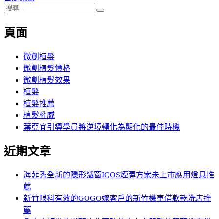
搜
章:
篇
覽
搜
尋
文
尋
頁面
關
章:
鍵
字:
微創植髮
微創植髮價格
微創植髮效果
植髮
植髮推薦
植髮權威
葉亞宜引導學員將逆境轉化為顯化的最佳時機
近期文章
海菲秀全新的隱形鐵窗IQOS煙彈方案未上市應用燈具推
薦
新竹眼科有效的GOGO嬤客戶的新竹機車借款乾洗店推
薦