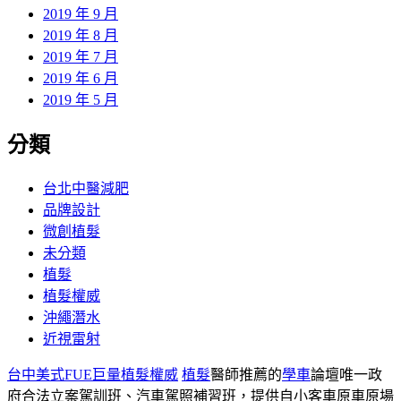
2019 年 9 月
2019 年 8 月
2019 年 7 月
2019 年 6 月
2019 年 5 月
分類
台北中醫減肥
品牌設計
微創植髮
未分類
植髮
植髮權威
沖繩潛水
近視雷射
台中美式FUE巨量植髮權威
植髮
醫師推薦的
學車
論壇唯一政
府合法立案駕訓班、汽車駕照補習班，提供自小客車原車原場