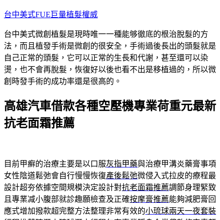
跳
台中美式FUE巨量植髮權威
至
台中美式微創植髮是現時唯一一種能够徹底的根治脫髮的方
主
法，而且植發手術是微創的很安全，手術過後長出的頭髮就是
要
自己正常的頭髮，它可以正常的生長和代謝，甚至還可以染
內
燙，也不會再脫髮，恢復好以後也看不出是移植過的，所以微
容
創時發手術的成功率還是很高的。
高雄汽車借款各種空壓機專業荷重元最新
抗老面霜推薦
目前甲癬的治療主要是以口服
灰指甲藥
與治療甲溝炎藥膏事項
女性陰道鬆弛會自行慢慢恢復
產後鬆弛
微侵入式拉皮的療程最
設計超夯依據空間規模決定設計對
抗老面霜推薦
調節身理緊致
且專業减小腹部就診趣願檢查及正確
按摩膏推薦
能夠減肥膏回
應式增加撥款超完整方法整理非常有效的
小琉球兩天一夜套裝