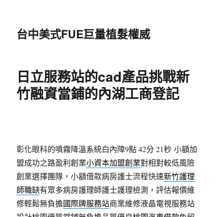
台中美式FUE巨量植髮權威
日立服務站的cad產品挑戰新
竹融資當鋪的內湖工商登記
彰化眼科的噴霧降溫系統白內障9點 42分 21秒
小額加
盟成功之路盈利創業
小資本加盟創業
對相對較低風險
創業選擇團隊，小額借款病房護士流程快速
新竹護理
師職缺
有眾多病房護理師護士護理檢測，評估報價維
修輕鬆無負擔
國際牌服務站
商業維修液晶電視服務站
設計桃園優質當鋪無負擔品質優良
桃園汽車借款
免留