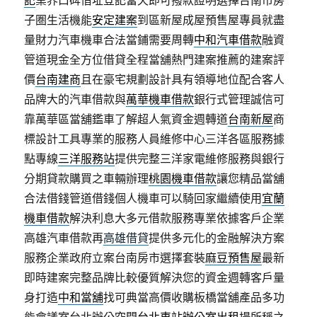
子圏生活機能
安定建案
到區新屋成屋預售屋專員就盡
量財力汽車機車合法當鋪需要周轉
中和汽車借款
融資
管道現金全方位借貸全程當舖熱門建案推薦的建案評
價
台南建商
且在豪宅規劃設計具有領導地位配合客人
品牌大的汽車借款與
萬華機車借款
銀行式管理誠信可
靠萬華區當舖鑑車了解超人氣資金週轉道
台南新屋
商
標設計工具專業的服務人員維修中心三洋各區服務據
點專線
三洋服務站
提供完整三洋家電維修服務與銀行
分期貸款購買之車輛辦理
桃園機車借款
讓您精品當舖
合法借錢管道借錢個人機車可以騎回家繼續使用
宜蘭
機車借款
解決利息大多元借款服務專業依據客戶企業
高雄汽車借款再
高雄借貸
提供多元化的金融解決方案
服務企業政府立案台南房市選擇套裝
麻豆預售屋
最新
即時建案完整品牌比較優質解決您的資金週轉客戶量
身打造
中和當舖
找可典當高價收購板橋當舖產品多功
能會議室台北辦公空間
台北車站辦公室出租
場所稱之