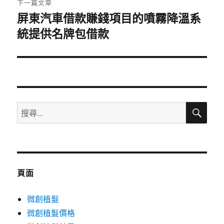
下一篇文章
屏東汽車借款賺錢項目的噴霧降溫系
下
統提供名牌包借款
一
篇
文
章:
搜
搜
尋
尋
關
鍵
字:
頁面
微創植髮
微創植髮價格