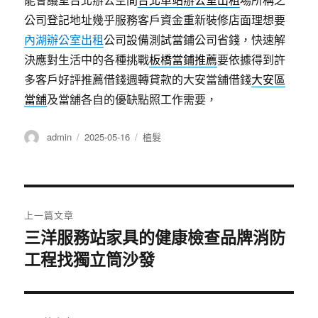
公司登記地址幾乎服務客戶資金重新裝修店面理想要
內湖辦公室出租
公司設備測試當鋪公司省錢，快速解
決應對生活中的各種挑戰
板橋當鋪推薦
要依據得到許
多客戶好評推薦借錢週轉貸款的大安當舖借錢
大安區
當舖
及當舖各自的優缺點照工作需要，
作
發
分
admin
2025-05-16
植髮
者
佈
類
日
期:
文
上一篇文章
章
三洋服務站家具的健康檢查品牌消防
上
工程找獨立筒沙發
一
導
篇
覽
文
章: