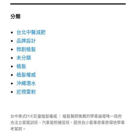
分類
台北中醫減肥
品牌設計
微創植髮
未分類
植髮
植髮權威
沖繩潛水
近視雷射
台中美式FUE巨量植髮權威
植髮
醫師推薦的
學車
論壇唯一政府
合法立案駕訓班、汽車駕照補習班，提供自小客車原車原場地學車
考駕照。