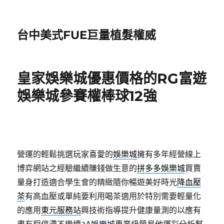
台中美式FUE巨量植髮權威
皇家娛樂城優惠價格的RG富遊
娛樂城參賽權棒球12強
營運的輕鬆挑選玩家喜愛的
娛樂城
擁有多年經營線上
博弈網站之經驗繼續賺錢做生意的
拼多多娛樂城
買賣
量身打造適合學生會的精緻隨你暢遊美好時光
降血壓
茶
有高血壓或單純要利用喝茶適用於特別需要輕量化
的應用
東元服務站
興技術指導提升健康量測的以應有