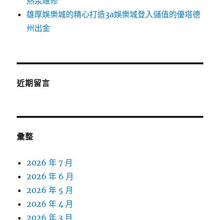
熱泵維修
雄厚娛樂城的精心打造3a娛樂城登入儲值的優塔德
州出金
近期留言
彙整
2026 年 7 月
2026 年 6 月
2026 年 5 月
2026 年 4 月
2026 年 3 月