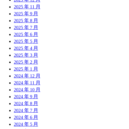
2025 年 11 月
2025 年 9 月
2025 年 8 月
2025 年 7 月
2025 年 6 月
2025 年 5 月
2025 年 4 月
2025 年 3 月
2025 年 2 月
2025 年 1 月
2024 年 12 月
2024 年 11 月
2024 年 10 月
2024 年 9 月
2024 年 8 月
2024 年 7 月
2024 年 6 月
2024 年 5 月