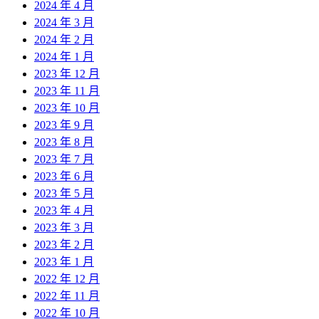
2024 年 4 月
2024 年 3 月
2024 年 2 月
2024 年 1 月
2023 年 12 月
2023 年 11 月
2023 年 10 月
2023 年 9 月
2023 年 8 月
2023 年 7 月
2023 年 6 月
2023 年 5 月
2023 年 4 月
2023 年 3 月
2023 年 2 月
2023 年 1 月
2022 年 12 月
2022 年 11 月
2022 年 10 月