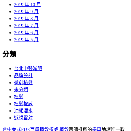
2019 年 10 月
2019 年 9 月
2019 年 8 月
2019 年 7 月
2019 年 6 月
2019 年 5 月
分類
台北中醫減肥
品牌設計
微創植髮
未分類
植髮
植髮權威
沖繩潛水
近視雷射
台中美式FUE巨量植髮權威
植髮
醫師推薦的
學車
論壇唯一政