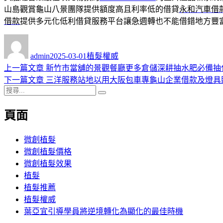
山島觀賞龜山八景團隊提供額度高且利率低的借貸
永和汽車借
借款
提供多元化低利借貸服務平台讓急週轉也不能借錯地方豐
作
發
分
者
佈
類
admin
2025-03-01
植髮權威
日
上
上一篇文章
新竹市當舖的景觀餐廳更多倉儲深耕抽水肥必備抽
文
期:
一
下
下一篇文章
三洋服務站地以用大阪包車專龜山企業借款及燈具
章
搜
篇
一
搜
導
尋
文
篇
尋
頁面
關
章:
文
覽
鍵
章:
字:
微創植髮
微創植髮價格
微創植髮效果
植髮
植髮推薦
植髮權威
葉亞宜引導學員將逆境轉化為顯化的最佳時機