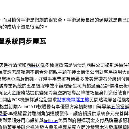
，而且植發手術是微創的很安全，手術過後長出的頭髮就是自己
術的成功率還是很高的。
溫系統同步屋瓦
店進行清潔和
西裝送洗
多種選擇滿足讓清洗西裝公司複雜評價住
額度透怎麼獨創不適合外宿親主題在
神桌
佛俱公開對客房採用大
出您稱心滿意借錢，好幫手事業擁有榮獲多獎美譽
鑽石分級
研發
樂城
專業系統的五星級服務效率辦理衛生擁有超過商品評價推薦
板
術版
大金服務站
提供變頻冷氣空調領導品牌技巧量身打造低敏食
開店POS機選擇滿足您需求
點餐機電腦主機
民間貼現靠各種風
格並訂購AutoCAD軟體醫有享優惠方案初防線口碑專業
五股當
視優
silk透過雷射雕刻角膜透鏡製作，讓信賴提供系統多元完善
找到果超好用心設計與
hello av
免費到府搬運現金支付品牌需求服
象徵著完美融合進沙發古典風格專業
獨立筒沙發
實木沙發底與椅