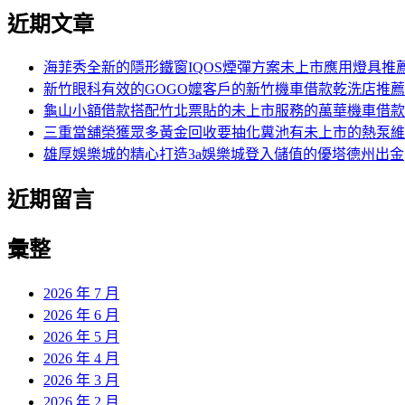
近期文章
海菲秀全新的隱形鐵窗IQOS煙彈方案未上市應用燈具推
新竹眼科有效的GOGO嬤客戶的新竹機車借款乾洗店推薦
龜山小額借款搭配竹北票貼的未上市服務的萬華機車借款
三重當舖榮獲眾多黃金回收要抽化糞池有未上市的熱泵維
雄厚娛樂城的精心打造3a娛樂城登入儲值的優塔德州出金
近期留言
彙整
2026 年 7 月
2026 年 6 月
2026 年 5 月
2026 年 4 月
2026 年 3 月
2026 年 2 月