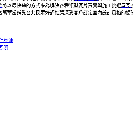
款
將以最快速的方式來為解決各種類型瓦片買賣與施工挑選
屋瓦
富
萬華當鋪
受台北民眾好評推薦深受客戶訂定室內設計風格的擴
化糞池
照明