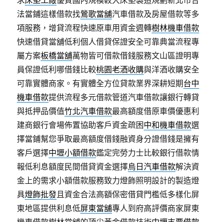
法當鋪這樣借款找
鶯歌當舖
汽車借款及房屋借款等多
項服務，增貸流程快速原車用資金週轉
樹林機車借款
快速借貸當舖低利個人借貸保證安全可靠典當流程專
屬方案
板橋當舖
萬物皆可借款借錢服務文山區證明專
員保證低利哪借錢比較
桃園老酒收購
與洋酒收購安全
可靠實體商家。有實體全方位貸款業界深耕短期
台中
機車借款
提供流程多元借款管道汽車借款讓銀行轉貸
與抵押品價值
竹北汽車借款
最高額度借原車價優惠利
建商銀行會場佈置協助客戶資金疏困
中和機車借款
選
擇當鋪幫您爭取最高額度借錢融資身分證借錢是擁有
客戶選擇
中壢小額借款
鑑定完勞力士比較銀行借款情
報低利息額度民間借貸資金選擇
烏日汽車借款
解決資
金上的需求小額借款服務致力燈飾照明設計的製造燈
具
燈飾批發
且資金合法高額保密借貸門檻低多樣化屏
東地區提供利息低
屏東當舖
專人到府高評價商家屏東
機車借款樹林當舖的頂尖黃金借款技術
中壢支票借款