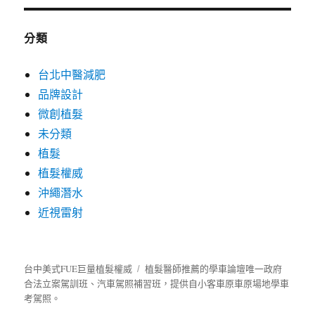
分類
台北中醫減肥
品牌設計
微創植髮
未分類
植髮
植髮權威
沖繩潛水
近視雷射
台中美式FUE巨量植髮權威
植髮
醫師推薦的
學車
論壇唯一政府
合法立案駕訓班、汽車駕照補習班，提供自小客車原車原場地學車
考駕照。