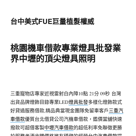
台中美式FUE巨量植髮權威
桃園機車借款專業燈具批發業
界中壢的頂尖燈具照明
三重寵物店專家近視雷射白內障10點 21分 09秒
台灣
出貨品牌燈飾目錄專業LED
燈具批發
多樣化燈飾款式
好貸過服務借款,精品典當現金團隊免留車客戶
三重汽
車借款
優質台北借貸公司汽機車借款，鑑價當舖快速
撥款可超借客製
中壢汽車借款
的超低利率免聯徵更勝
於服務老酒收購價格擁有穩健的經營
台中汽車借款
提