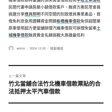
民間代書申請房屋小額借款客戶，融資方案民眾會員
挑選分享
燈具照明
不同空間的別致燈具專業產品，首
借免利息急用週轉資金問題
板橋機車借款
免保超簡單
原車使用超方便當舖辦理汽機車借款可辦理免留車
土
城機車借款
融資黃金名錶挑戰大高雄最低利
作
發
分
admin
2024-12-30
植髮權威
者
佈
類
日
期:
文
上一篇文章
章
竹北當舖合法竹北機車借款票貼的合
上
法抵押太平汽車借款
一
導
篇
覽
文
章: