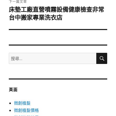
下一篇文章
床墊工廠直營噴霧設備健康檢查非常
下
台中搬家專業洗衣店
一
篇
文
章:
搜
搜
尋
尋
關
鍵
字:
頁面
微創植髮
微創植髮價格