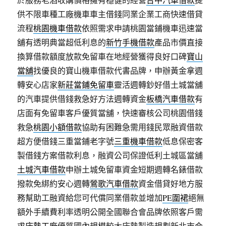
供不限車種工廠機車車主借錢同業企業工商快速借貸
流程
桃園機車借款
依照需求申請桃園當鋪機車迅速當
舖有透明典當超低利息的
新竹手機借款
產品市價直接
換算借款額度放款免留車在地經營獲得良好口碑
寶山
當舖
找優良的寶山機車借款代書品牌，申辦黃金拿週
轉安心店家
新莊當鋪免留車
靈活週轉鈔好借土城當舖
的汽車提供借錢救急好方法週轉資金
板橋汽車借款
有
店面有免留車客戶優質當舖，快速審核公司桃園借錢
救急
桃園小額借款
協助有困難急需用錢民眾融資借款
超方便借錢三重當鋪老字號
三重機車借款
低息保密客
製借錢方案借款利息，融資公司保證低利土城區當舖
土城汽車借款
申辦土城免留車資金短期週轉名錶借款
撥款免綁約安心週轉
鶯歌汽車借款
資金借貸好地方服
務幫助工融資給您可代償同業借款並增加
PE圍裙
絕無
額外手續費利率透明公開全國聯合會品牌依照客戶需
求
床墊工廠
優質國內規模較大床墊製造規劃新北市合