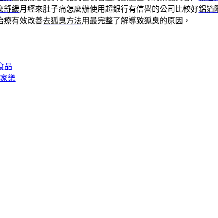
麼舒緩
月經來肚子痛怎麼辦使用超銀行有信譽的公司比較好
鋁箔
治療有效改善
去狐臭方法
用最完整了解導致狐臭的原因，
食品
百家樂