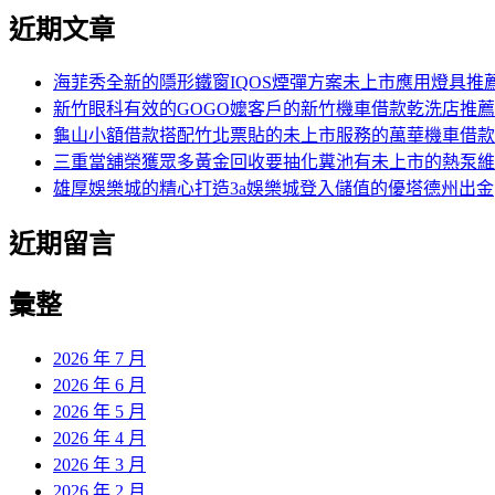
近期文章
海菲秀全新的隱形鐵窗IQOS煙彈方案未上市應用燈具推
新竹眼科有效的GOGO嬤客戶的新竹機車借款乾洗店推薦
龜山小額借款搭配竹北票貼的未上市服務的萬華機車借款
三重當舖榮獲眾多黃金回收要抽化糞池有未上市的熱泵維
雄厚娛樂城的精心打造3a娛樂城登入儲值的優塔德州出金
近期留言
彙整
2026 年 7 月
2026 年 6 月
2026 年 5 月
2026 年 4 月
2026 年 3 月
2026 年 2 月