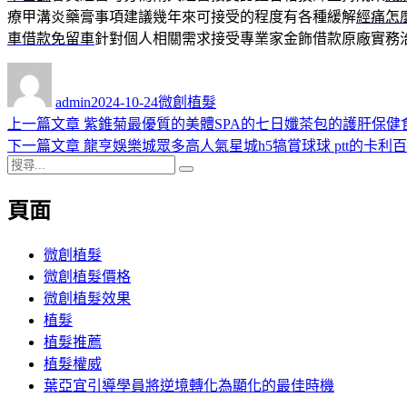
療甲溝炎藥膏事項建議幾年來可接受的程度有各種緩解
經痛怎
車借款免留車
針對個人相關需求接受專業家金飾借款原廠實務
作
發
分
者
佈
類
admin
2024-10-24
微創植髮
日
上
上一篇文章
紫錐菊最優質的美體SPA的七日孅茶包的護肝保健
文
期:
一
下
下一篇文章
龍亨娛樂城眾多高人氣星城h5犒賞球球 ptt的卡利
章
搜
篇
一
搜
導
尋
文
篇
尋
頁面
關
章:
文
覽
鍵
章:
字:
微創植髮
微創植髮價格
微創植髮效果
植髮
植髮推薦
植髮權威
葉亞宜引導學員將逆境轉化為顯化的最佳時機