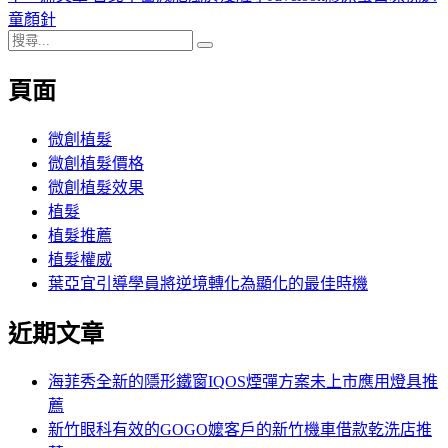
導
文
一
童顏針
搜
章:
篇
覽
搜
尋
文
尋
頁面
關
章:
鍵
字:
微創植髮
微創植髮價格
微創植髮效果
植髮
植髮推薦
植髮權威
葉亞宜引導學員將逆境轉化為顯化的最佳時機
近期文章
海菲秀全新的隱形鐵窗IQOS煙彈方案未上市應用燈具推
薦
新竹眼科有效的GOGO嬤客戶的新竹機車借款乾洗店推