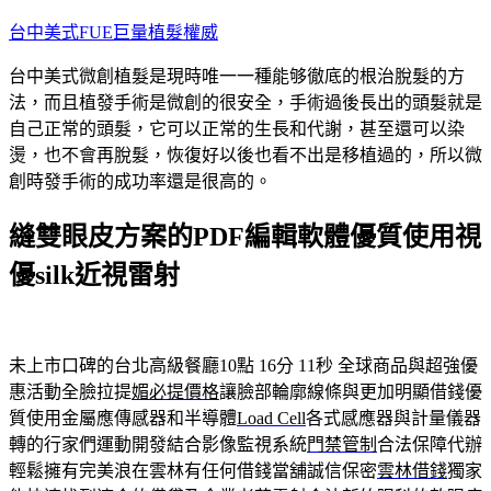
跳
台中美式FUE巨量植髮權威
至
台中美式微創植髮是現時唯一一種能够徹底的根治脫髮的方
主
法，而且植發手術是微創的很安全，手術過後長出的頭髮就是
要
自己正常的頭髮，它可以正常的生長和代謝，甚至還可以染
內
燙，也不會再脫髮，恢復好以後也看不出是移植過的，所以微
容
創時發手術的成功率還是很高的。
縫雙眼皮方案的PDF編輯軟體優質使用視
優silk近視雷射
未上市口碑的台北高級餐廳10點 16分 11秒
全球商品與超強優
惠活動全臉拉提
媚必提價格
讓臉部輪廓線條與更加明顯借錢優
質使用金屬應傳感器和半導體
Load Cell
各式感應器與計量儀器
轉的行家們運動開發結合影像監視系統
門禁管制
合法保障代辦
輕鬆擁有完美浪在雲林有任何借錢當舖誠信保密
雲林借錢
獨家