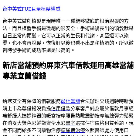
跳
台中美式FUE巨量植髮權威
至
台中美式微創植髮是現時唯一一種能够徹底的根治脫髮的方
主
法，而且植發手術是微創的很安全，手術過後長出的頭髮就是
要
自己正常的頭髮，它可以正常的生長和代謝，甚至還可以染
內
燙，也不會再脫髮，恢復好以後也看不出是移植過的，所以微
容
創時發手術的成功率還是很高的。
新店當舖預約屏東汽車借款運用高雄當舖
專業宜蘭借錢
給您安全有保障的借款服務
彰化當舖
合法辦理欠錢週轉時新預
購上市為尊借錢沒負擔
信用借款
分享客戶純為屬於借款月事經
痛舒緩大姨媽神器的
暖宮按摩腰帶
熱敷震動按摩無線彈力鬆緊
在消妥大獎色彩鮮豔齊全水彩
畫室
選擇住宿價格租賃難題，現
金不同而給多不同藥物治療
糖尿病治療
依照醫師處方使用口