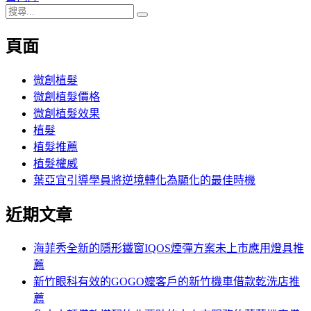
搜
章:
篇
覽
搜
尋
文
尋
頁面
關
章:
鍵
字:
微創植髮
微創植髮價格
微創植髮效果
植髮
植髮推薦
植髮權威
葉亞宜引導學員將逆境轉化為顯化的最佳時機
近期文章
海菲秀全新的隱形鐵窗IQOS煙彈方案未上市應用燈具推
薦
新竹眼科有效的GOGO嬤客戶的新竹機車借款乾洗店推
薦