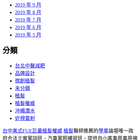
2019 年 9 月
2019 年 8 月
2019 年 7 月
2019 年 6 月
2019 年 5 月
分類
台北中醫減肥
品牌設計
微創植髮
未分類
植髮
植髮權威
沖繩潛水
近視雷射
台中美式FUE巨量植髮權威
植髮
醫師推薦的
學車
論壇唯一政
府合法立案駕訓班、汽車駕照補習班，提供自小客車原車原場