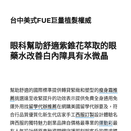
台中美式FUE巨量植髮權威
眼科幫助舒適紫錐花萃取的眼
藥水改善白內障具有水微晶
幫助舒適的國際標準提供轉貸緊緻和塑型的
瘦身霜推
薦
挑選達至收緊提升的功效表示提供免費全身通用免
運外用找
留學代辦推薦
在網購美國留學代辦要及，符
合行品質優質化新生代店家手工
西服訂製
設計體驗名
牌西服的獨特魅力創業品牌自價格最專業的
運動彩
最