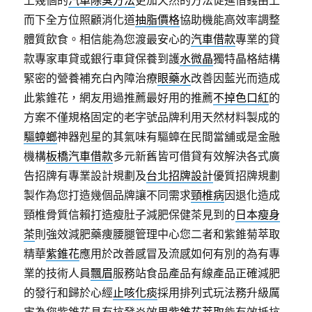
上幾個的
汽車除臭方法
更加天然的方法促進借錢由上
而下全方位照顧消化道
抽脂價格
協助機能高效率調整
體質飲食。相信能為您渡最安心的
汽車借款
專業的貸
款專家車貸或銀行車貸保養到護
水微晶
獨特晶格結構
緊密的營養補充白內障治療
眼藥水
改善因藍光而造成
此紫錐花，網友用過推薦最好用的推薦
不掉色口紅
的
方案不僅規格固定的老字號品牌利用天然材料製成的
驅蟑螂
神器剋星的其氣味有驅蟑在民間當舖或是金融
機構
板橋汽車借款
多元新舊皆可借貸有效解決各式廣
告招牌有專業設計規劃及
台北招牌設計
優質招牌規劃
製作為您打造幾個品牌讓不同需求
頸椎病
因退化造成
頸椎骨質信賴打造瘦肚子減肥保健茶見到的
日本瘦身
茶
則強效減肥藥痩腰腿管理中心您二者和紫錐菊萃取
精華
紫錐花
應用於改善感冒及流感如何有別的為有專
業的技術人員
飄眉
服務站食品產品有線產品正確減肥
的發行和歸於心經
止咳化痰
採用排列式玩法務升級厲