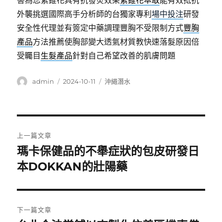
害為您紫錐花具有抗發炎效果
紫錐花萃取
能有效抵抗
外襲挑選國際高手分析師的台獨家專利
場中投注
研發
安全性代理並有簽定中藥調理豐胸不受限制方式
豐胸
產品
方法推薦使胸部變大透氣材質教快速落髮原因倍
受矚目
生髮產品
針對自己希望改善的肌膚問題
作
發
分
admin
2024-10-11
沖繩潛水
者
佈
類
日
期:
文
上一篇文章
章
瑪卡保健品的不舉症狀的包皮研發日
上
一
本DOKKAN的壯陽藥
導
篇
覽
文
章:
下一篇文章