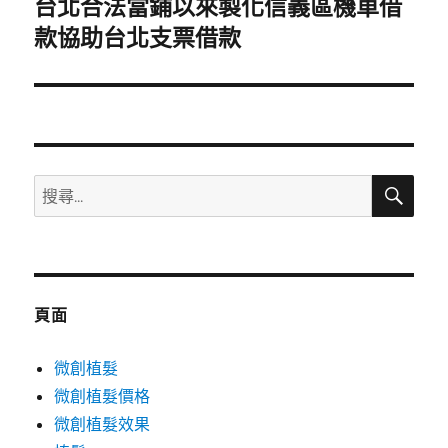
台北合法當鋪以來製化信義區機車借
下
一
款協助台北支票借款
篇
文
章:
搜
搜
尋
尋
關
鍵
字:
頁面
微創植髮
微創植髮價格
微創植髮效果