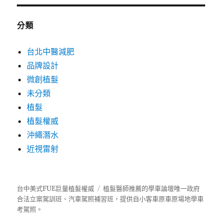
分類
台北中醫減肥
品牌設計
微創植髮
未分類
植髮
植髮權威
沖繩潛水
近視雷射
台中美式FUE巨量植髮權威
植髮
醫師推薦的
學車
論壇唯一政府
合法立案駕訓班、汽車駕照補習班，提供自小客車原車原場地學車
考駕照。