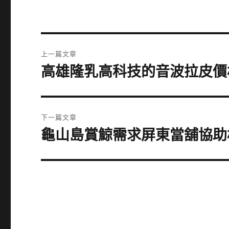
文
上一篇文章
章
高雄隆乳高科技的音波拉皮價格
上
一
導
篇
覽
文
下一篇文章
章:
龜山島賞鯨需求屏東當舖協助
下
一
篇
文
章: