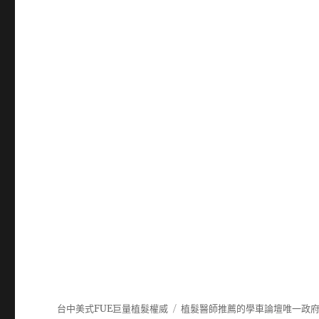
台中美式FUE巨量植髮權威
植髮
醫師推薦的
學車
論壇唯一政