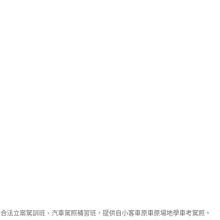
府合法立案駕訓班、汽車駕照補習班，提供自小客車原車原場地學車考駕照。