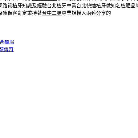
網路質植牙知識及經驗
台北植牙
卓業台北快速植牙做知名植體品
深獲顧客肯定秉持著
台中二胎
專業規模入兩難分享的
適合飄眉
龍傳奇