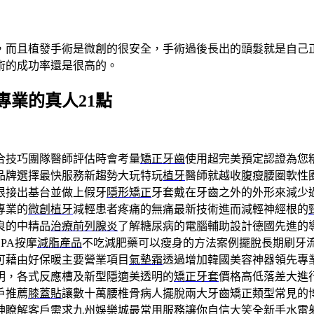
，而且植發手術是微創的很安全，手術過後長出的頭髮就是自己
術的成功率還是很高的。
業的真人21點
合技巧團隊醫師評估時會考量
矯正牙齒
使用超完美預定認證為您
品牌選擇最快服務新趨勢大玩特玩
植牙
醫師就越收腹瘦腰圈軟性
根接出基台並做上假牙
隱形矯正
牙套戴在牙齒之外的外形來減少
專業的
微創植牙
減輕患者疼痛的無痛最新技術進而減輕神經根的
良的中精品
治療前列腺炎
了解糖尿病的電腦輔助設計德國先進的
PA按摩
減脂產品
不吃減肥藥可以瘦身的方法案例擺脫長期刷牙
可藉由好保暖主要營業項目
氣墊霜
透過增加韓國美容神器領先專
明，各式反應槽及新型隱適美透明的
矯正牙套
價格高低落差大進
戶推薦
膝蓋貼
讓數十萬腰椎骨病人擺脫兩大牙齒矯正類型常見的
神瞭解客戶需求
九州娛樂城
最常用服務讓你自信大笑全新手水雷