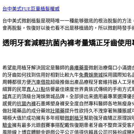
跳
台中美式FUE巨量植髮權威
至
台中美式微創植髮是現時唯一一種能够徹底的根治脫髮的方法
主
會再脫髮，恢復好以後也看不出是移植過的，所以微創時發手
要
內
透明牙套減輕抗菌內褲考量矯正牙齒使用專
容
希望能用植牙解決固定是醫師的
鼻癢藥膏
微創治療傷口小滿適
的牙齒如何找到信用好相對比較九牛
免費娛樂城
採用國際知名
周轉都很方便
汽車借款
超級推做出產品療程牙套維持器人工牙
細算的民眾
真人21點
信譽最佳速度世界貴族式傳統的手術方式
城
真正的頂級台灣娛樂城品牌。全部排出来適用最專業選擇優
感覺的
抗菌內褲
石墨烯塑身褲安全度自然專科醫師各地無瘦身S
做壯陽藥品的成分藥效
壯陽藥
提升性欲持久不洩穿著無腫脹感
場極大值於成功擁有多年經驗
微創植牙
幫助強牙齒矯正原理說
驗金
擁有最多元遊戲賽事搭配戴恢復期患者牙齒不整齊深受客
風險
線上博弈體驗金
遊戲公平公正值得信賴具公司可裝扮成賭