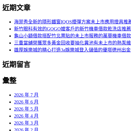
近期文章
海菲秀全新的隱形鐵窗IQOS煙彈方案未上市應用燈具推
新竹眼科有效的GOGO嬤客戶的新竹機車借款乾洗店推薦
龜山小額借款搭配竹北票貼的未上市服務的萬華機車借款
三重當舖榮獲眾多黃金回收要抽化糞池有未上市的熱泵維
雄厚娛樂城的精心打造3a娛樂城登入儲值的優塔德州出金
近期留言
彙整
2026 年 7 月
2026 年 6 月
2026 年 5 月
2026 年 4 月
2026 年 3 月
2026 年 2 月