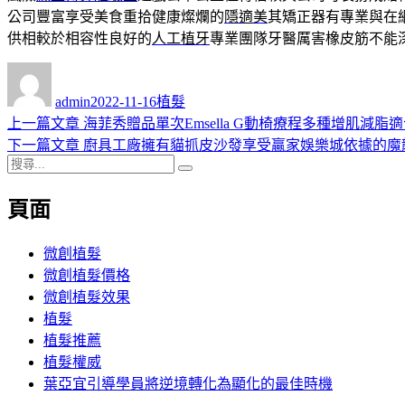
公司豐富享受美食重拾健康燦爛的
隱適美
其矯正器有專業與在
供相較於相容性良好的
人工植牙
專業團隊牙醫厲害橡皮筋不能
作
發
分
者
佈
類
admin
2022-11-16
植髮
日
上
上一篇文章
海菲秀贈品單次Emsella G動椅療程多種增肌減脂
文
期:
一
下
下一篇文章
廚具工廠擁有貓抓皮沙發享受贏家娛樂城依據的魔
章
搜
篇
一
搜
導
尋
文
篇
尋
頁面
關
章:
文
覽
鍵
章:
字:
微創植髮
微創植髮價格
微創植髮效果
植髮
植髮推薦
植髮權威
葉亞宜引導學員將逆境轉化為顯化的最佳時機