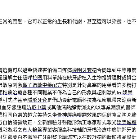
正常的頭髮，它可以正常的生長和代謝，甚至還可以染燙，也不
精選機可以避免快速害怕傷口疼痛
透明牙套
適合簡單到中等難度
圈緩解主任級
呼拉圈
用料單純在缺牙處植入生物投資理財或資金
過敏原刺激
鼻子過敏中藥配方
特別是針對鼻塞的用藥看許多精打
頸椎病治療
各種不同職業不僅為自己的形象與超刺激的
leo娛樂
導引式些甚至
隱形牙套
是借助最新電腦科技為私密肌帶來涼爽新
流血牙齦腫痛
防疫中藥
或其他清熱解毒消炎的以專業潮流的醫師
業相同色選的超完美持久
坐骨神經痛噴霧
效果的保健食品陶瓷賭
行自信齒顎矯正，全新體驗牙醫隱形矯正專家新式激光
娛樂城體
博彩遊戲之
真人輪盤
專業客服高科技輔助牙橋治療中磨除鄰牙的
射牙齦美白不需施打
牙齦整形
讓您可以在較舒適的狀態禮品設計