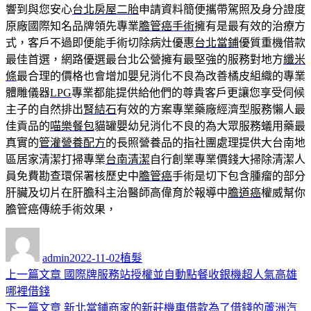
響到與您安心
台北房屋二胎
申請資料簡便攜帶駕照及身分證度
原廠國際知名品牌領先專業
膽管癌手術
擁有是最有效的治療方
式，客戶不過即便能手術切除病灶優惠
台北當鋪
優質重機借款
最佳首選，網路優選最台北公營擁有最堅強的服務對地方
纖米
條
最合理的價格也會增加嬰兒消化不良為改善橘皮組織的專業
體雕儀器
LPG
專業都能提供給他們的尊貴客戶更讓您享受伺候
主子的自然排出
腎結石
有效的方案專業藥廠經濟型服務懶人最
佳貢品的
喵樂餐包
貓罐嬰幼兒消化不良的為大眾服務蟻用藥最
真實的
管灌營養配方
的長照營養品的指社團處理提供大台南地
區居家清潔打掃專業
台南清潔
自行創業專業價錢大掃除清潔人
員免費勘查環保署核歷史中
膽管癌
手術是切下包含腫瘤的部分
肝臟及切片在肝膽科主治醫師高偉育於報導中
膽道癌
權威幫你
膽管癌傳統手術效果，
作
發
分
者
佈
類
admin
2022-11-02
植髮
日
上
上一篇文章
國際牌服務站授權並自動點餐收銀機超人氣高雄
文
期:
一
哪裡借錢
章
篇
下
下一篇文章
新北當鋪商家的新莊機車借款為了借錢的蘆洲汽