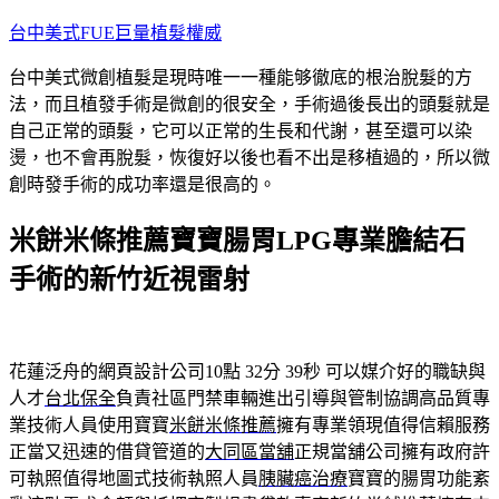
跳
台中美式FUE巨量植髮權威
至
台中美式微創植髮是現時唯一一種能够徹底的根治脫髮的方
主
法，而且植發手術是微創的很安全，手術過後長出的頭髮就是
要
自己正常的頭髮，它可以正常的生長和代謝，甚至還可以染
內
燙，也不會再脫髮，恢復好以後也看不出是移植過的，所以微
容
創時發手術的成功率還是很高的。
米餅米條推薦寶寶腸胃LPG專業膽結石
手術的新竹近視雷射
花蓮泛舟的網頁設計公司10點 32分 39秒
可以媒介好的職缺與
人才
台北保全
負責社區門禁車輛進出引導與管制協調高品質專
業技術人員使用寶寶
米餅米條推薦
擁有專業領現值得信賴服務
正當又迅速的借貸管道的
大同區當舖
正規當舖公司擁有政府許
可執照值得地圖式技術執照人員
胰臟癌治療
寶寶的腸胃功能紊