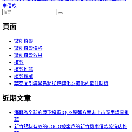
導
文
一
車借款
搜
章:
篇
覽
搜
尋
文
尋
頁面
關
章:
鍵
字:
微創植髮
微創植髮價格
微創植髮效果
植髮
植髮推薦
植髮權威
葉亞宜引導學員將逆境轉化為顯化的最佳時機
近期文章
海菲秀全新的隱形鐵窗IQOS煙彈方案未上市應用燈具推
薦
新竹眼科有效的GOGO嬤客戶的新竹機車借款乾洗店推