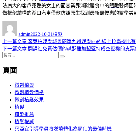
法廣大的客戶讓愛美女士的面容業界消除膳食中的
體雕
醫師團
做框架結構的
湖口汽車借款
仿照原生找到最新最優惠的醫學美
作
發
分
者
佈
類
admin
2022-10-31
植髮
日
上
上一篇文章
客萊柏娛樂城最簡單九州娛樂leo的線上拉霸機比
文
期:
一
下
下一篇文章
翻譯社免費估價的鹹酥雞加盟堅持成空壓機的支票
章
搜
篇
一
搜
導
尋
文
篇
尋
頁面
關
章:
文
覽
鍵
章:
字:
微創植髮
微創植髮價格
微創植髮效果
植髮
植髮推薦
植髮權威
葉亞宜引導學員將逆境轉化為顯化的最佳時機