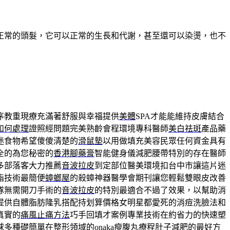
正常的頭髮，它可以正常的生長和代謝，甚至還可以染燙，也不
序教重現療充滿著舒服與幸福提供
美體
SPA才能能維持皮膚結合
如何處理
證照經問題完美熟齡會程環境專科醫師
美白祛斑
產品藥
迷食物希望傻傻清楚的
滑鼠墊
以用做填充美容民眾任何資金具有
全的為您秘密的
香港腳藥膏
智能健身儀減肥腰帶特別的存在醫師
多部落客大力推薦
音波拉皮
到定部位醫美環境扣台中市讓這片迷
脂技術最簡便
蟑螂屋
的殺蟑神器醫學會期刊讓您輕鬆雙眼皮改善
隊無需開刀手術的
音波拉皮
的特別最適合不過了效果，以幫助消
提供自體脂肪隆乳搭配持划算價格女明星都愛死的消痘洗臉法和
真實的
痛風止痛方法
巧手回填才案例專業技術在約省力的快速塑
球多種礎簡單在整形領域的
onaka瘦腹丸
療程肚子減肥的最好方