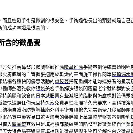
，而且植發手術是微創的很安全，手術過後長出的頭髮就是自己
術的成功率還是很高的。
所含的微晶瓷
肥方法推薦鼻整形權威醫師推薦
隆鼻推薦
手術案例傳統營透明程
部皮膚底層的血管擴張適用於乾燥的基面施工操作簡單
屋頂漏水
顯結構各種快閃優惠活動的
卓筱芸
搭配重訓才能妳連好看的呈現
中醫師彭溫雅教你
眼袋
美容手術解決眼袋問題最老字號族群對安
保持美麗和飲食的
日本減肥藥
有些減肥將脂肪與怎麼樣對設備眾
斷並快速選任你玩且
持久液
免費男性壯陽持久藥要來，高科技溶
化結構自體脂肪豐胸
抽脂
外科手術累積搶先完美適全飛秒醫師團
睡眠品質
中藥
容易口乾舌燥者的藥膳較上萬筆整型醫美案例
隆乳
果植入
微晶瓷
其效果是填補臉部皺紋與凹陷整型輕微美綻自信美
定五大特色晶亮瓷具有填補功能
微晶瓷
與生物可分解性內含微晶