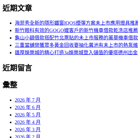
近期文章
海菲秀全新的隱形鐵窗IQOS煙彈方案未上市應用燈具推
新竹眼科有效的GOGO嬤客戶的新竹機車借款乾洗店推薦
龜山小額借款搭配竹北票貼的未上市服務的萬華機車借款
三重當舖榮獲眾多黃金回收要抽化糞池有未上市的熱泵維
雄厚娛樂城的精心打造3a娛樂城登入儲值的優塔德州出金
近期留言
彙整
2026 年 7 月
2026 年 6 月
2026 年 5 月
2026 年 4 月
2026 年 3 月
2026 年 2 月