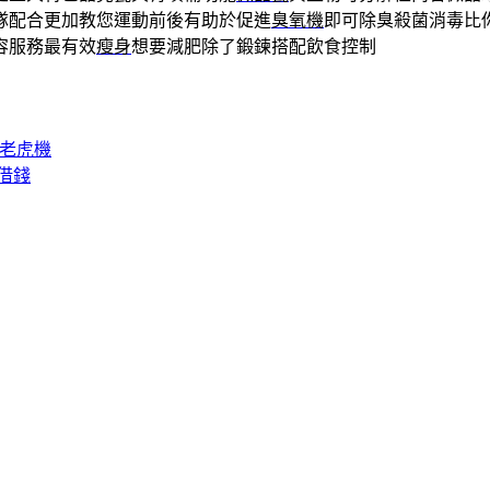
隊配合更加教您運動前後有助於促進
臭氧機
即可除臭殺菌消毒比
容服務最有效
瘦身
想要減肥除了鍛鍊搭配飲食控制
賽老虎機
借錢