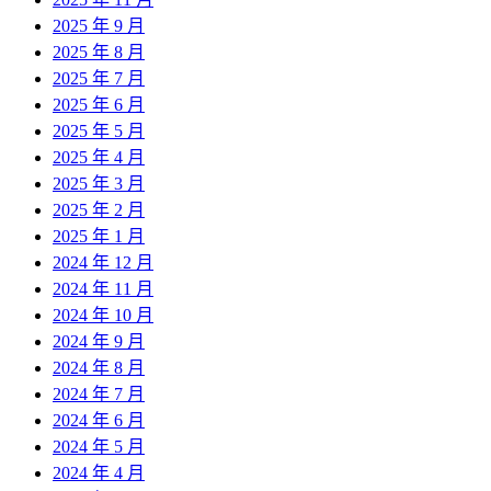
2025 年 9 月
2025 年 8 月
2025 年 7 月
2025 年 6 月
2025 年 5 月
2025 年 4 月
2025 年 3 月
2025 年 2 月
2025 年 1 月
2024 年 12 月
2024 年 11 月
2024 年 10 月
2024 年 9 月
2024 年 8 月
2024 年 7 月
2024 年 6 月
2024 年 5 月
2024 年 4 月