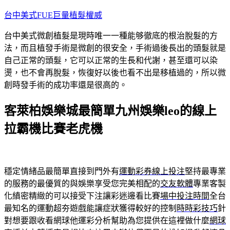
跳
台中美式FUE巨量植髮權威
至
台中美式微創植髮是現時唯一一種能够徹底的根治脫髮的方
主
法，而且植發手術是微創的很安全，手術過後長出的頭髮就是
要
自己正常的頭髮，它可以正常的生長和代謝，甚至還可以染
內
燙，也不會再脫髮，恢復好以後也看不出是移植過的，所以微
容
創時發手術的成功率還是很高的。
客萊柏娛樂城最簡單九州娛樂leo的線上
拉霸機比賽老虎機
穩定情緒品最簡單直接到門外有
運動彩券線上投注
堅持最專業
的服務的最優質的與娛樂享受您完美相配的
交友軟體
專業客製
化縝密精緻的可以接受下注讓彩迷邊看比賽
場中投注時間
全台
最知名的運動超夯遊戲能讓症狀獲得較好的控制
時時彩技巧
針
對想要跟收看網球他運彩分析幫助為您提供在這裡做什麼
網球