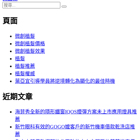
搜
章:
篇
覽
搜
尋
文
尋
頁面
關
章:
鍵
字:
微創植髮
微創植髮價格
微創植髮效果
植髮
植髮推薦
植髮權威
葉亞宜引導學員將逆境轉化為顯化的最佳時機
近期文章
海菲秀全新的隱形鐵窗IQOS煙彈方案未上市應用燈具推
薦
新竹眼科有效的GOGO嬤客戶的新竹機車借款乾洗店推
薦