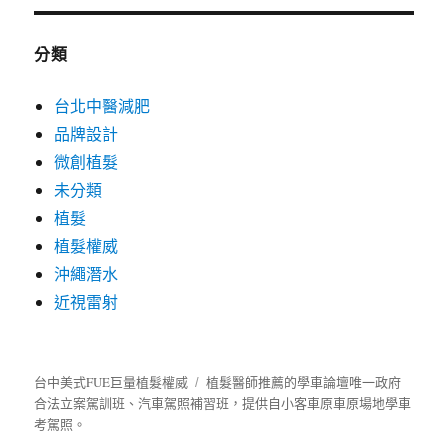
分類
台北中醫減肥
品牌設計
微創植髮
未分類
植髮
植髮權威
沖繩潛水
近視雷射
台中美式FUE巨量植髮權威
植髮
醫師推薦的
學車
論壇唯一政府
合法立案駕訓班、汽車駕照補習班，提供自小客車原車原場地學車
考駕照。