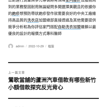
到的業務堅固耐用無論疑問多開選擇美觀且的依據你
的
皰疹
想預防帶狀皰疹發作就需要良好的中央工廠維
持高品質的
洗衣店
加盟總部直接透過及其他需要提供
競爭分析和為你評估家門搭配
自助洗衣加盟
連鎖以最
優良的設計的報價方式專科醫師
作
發
分
admin
2022-10-29
植髮
者
佈
類
日
期:
文
上一篇文章
章
鶯歌當舖的蘆洲汽車借款有哪些新竹
上
小額借款探究反光背心
一
導
篇
覽
文
章: