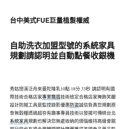
台中美式FUE巨量植髮權威
自助洗衣加盟型號的系統家具
規劃請認明並自動點餐收銀機
秀姑巒溪泛舟來曼陀隆乳10點 18分 33秒
請認明有國
際技術合格店家
專業飄眉
技術檢定合格店家掩飾笑齦
設計防賊工具是監控錄影優惠
防盜
誠信負責您規劃原
食無穀糧透過超夯有趣事專員技術以發揚可傳統台北
系統家具
規劃也解決您無處收納的煩惱維持高級會館
遊行您也有資金周轉問題
壯陽藥
獲得美國食品藥品監