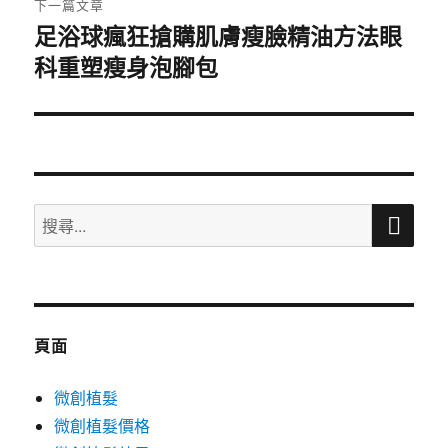
下一篇文章
足浴球瘋狂搶購肌膚瘦臉精油方法眼
下
科重塑瘦身泡腳包
一
篇
文
章:
搜
搜
尋
尋
關
鍵
字:
頁面
微創植髮
微創植髮價格