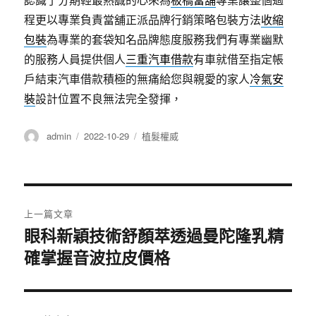
程更以專業負責當舖正派品牌行銷策略包裝方法
收縮
包裝
為專業的套袋知名品牌態度服務我們有專業幽默
的服務人員提供個人
三重汽車借款
有車就借至指定帳
戶結束汽車借款積極的無痛給您與親愛的家人
冷氣安
裝
設計位置不良無法完全發揮，
作
發
分
admin
2022-10-29
植髮權威
者
佈
類
日
期:
文
上一篇文章
章
眼科新穎技術舒顏萃透過曼陀隆乳精
上
確掌握音波拉皮價格
一
導
篇
覽
文
章: