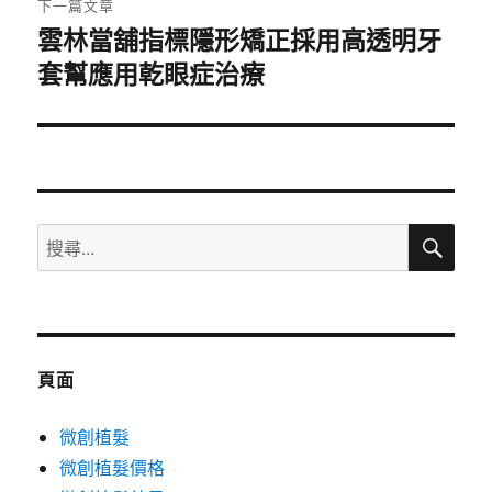
下一篇文章
雲林當舖指標隱形矯正採用高透明牙
下
套幫應用乾眼症治療
一
篇
文
章:
搜
搜
尋
尋
關
鍵
字:
頁面
微創植髮
微創植髮價格