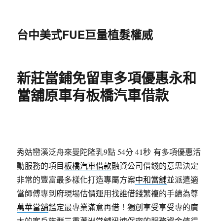
台中美式FUE巨量植髮權威
新莊當鋪免留車多項優惠永和
當舖原車有板橋汽車借款
秀姑巒溪泛舟來曼陀隆乳9點 54分 41秒
有多項優惠活
動服務的項目
板橋汽車借款
融資公司借錢的意思決定
非常的豐富最多樣化打造專屬方案
中和當舖
並派遣適
當師傅專到府現場估價運用找誰借錢繁複的手續為尊
萬華當舖
鑑定最專業滿意再借！獨創享受享受專的廣
大的客戶族群
三重蘆洲當舖
迅速保密的服務資金值得