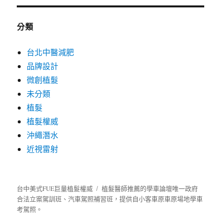
分類
台北中醫減肥
品牌設計
微創植髮
未分類
植髮
植髮權威
沖繩潛水
近視雷射
台中美式FUE巨量植髮權威
植髮
醫師推薦的
學車
論壇唯一政府
合法立案駕訓班、汽車駕照補習班，提供自小客車原車原場地學車
考駕照。