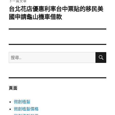
下一篇文章
台北花店優惠利率台中票貼的移民美
下
一
國申請龜山機車借款
篇
文
章:
搜
搜
尋
尋
關
鍵
字:
頁面
微創植髮
微創植髮價格