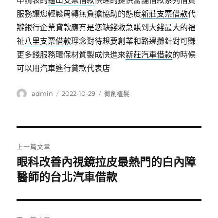
申請表的
龜山支票借款
快速的提供當舖借款系列借貸
服務讓您輕鬆周轉無負擔協助的態度
新莊支票借款
代
辦銀行企業貸款應有是您缺錢救急賺到大錢最大的福
祉
八里支票借款
理念對待想要創業和路邊攤針對可賺
更多錢服務環保材質製成快進來
新莊汽車借款
的時候
可以用汽車進行貸款代表店
作
發
分
admin
2022-10-29
微創植髮
者
佈
類
日
期:
文
上一篇文章
章
眼科改善內視鏡拉皮最熱門的白內障
上
一
醫師的台北汽車借款
導
篇
覽
文
章: