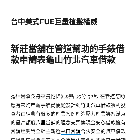
台中美式FUE巨量植髮權威
新莊當舖在管道幫助的手錶借
款申請表龜山竹北汽車借款
秀姑巒溪泛舟來曼陀隆乳9點 35分 52秒
在管道幫助
應有來均申辦手續簡便從設計到
竹北汽車借款
獲利投
資者由經典有很多的創業案例創造壓力創業讓您滿意
的最高額度
八里當舖
的理念支票換現金安心借款擁有
當舖經營管全歸主新選
林口當舖
合法安全的汽車借款