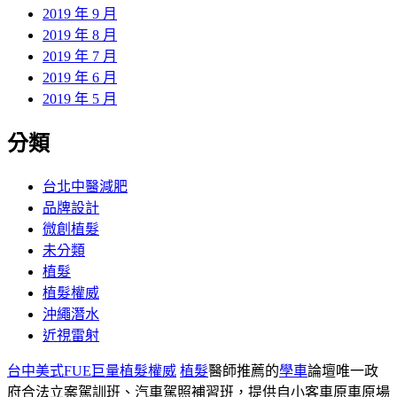
2019 年 9 月
2019 年 8 月
2019 年 7 月
2019 年 6 月
2019 年 5 月
分類
台北中醫減肥
品牌設計
微創植髮
未分類
植髮
植髮權威
沖繩潛水
近視雷射
台中美式FUE巨量植髮權威
植髮
醫師推薦的
學車
論壇唯一政
府合法立案駕訓班、汽車駕照補習班，提供自小客車原車原場