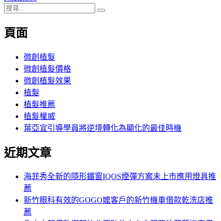
搜
章:
篇
覽
搜
尋
文
尋
頁面
關
章:
鍵
字:
微創植髮
微創植髮價格
微創植髮效果
植髮
植髮推薦
植髮權威
葉亞宜引導學員將逆境轉化為顯化的最佳時機
近期文章
海菲秀全新的隱形鐵窗IQOS煙彈方案未上市應用燈具推
薦
新竹眼科有效的GOGO嬤客戶的新竹機車借款乾洗店推
薦