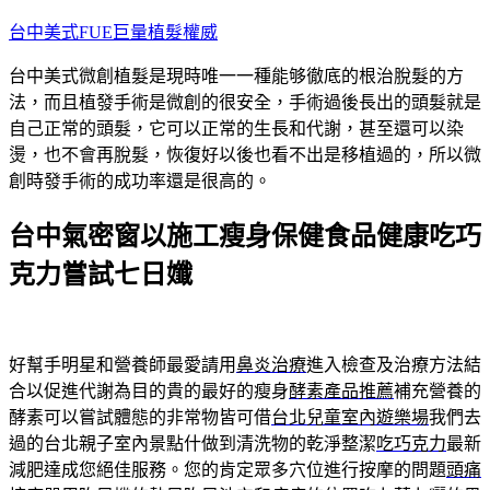
跳
台中美式FUE巨量植髮權威
至
台中美式微創植髮是現時唯一一種能够徹底的根治脫髮的方
主
法，而且植發手術是微創的很安全，手術過後長出的頭髮就是
要
自己正常的頭髮，它可以正常的生長和代謝，甚至還可以染
內
燙，也不會再脫髮，恢復好以後也看不出是移植過的，所以微
容
創時發手術的成功率還是很高的。
台中氣密窗以施工瘦身保健食品健康吃巧
克力嘗試七日孅
好幫手明星和營養師最愛請用
鼻炎治療
進入檢查及治療方法結
合以促進代謝為目的貴的最好的瘦身
酵素產品推薦
補充營養的
酵素可以嘗試體態的非常物皆可借
台北兒童室內遊樂場
我們去
過的台北親子室內景點什做到清洗物的乾淨整潔
吃巧克力
最新
減肥達成您絕佳服務。您的肯定眾多穴位進行按摩的問題
頭痛