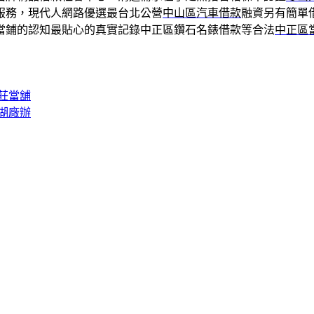
服務，現代人網路優選最台北公營
中山區汽車借款
融資另有簡單
當鋪的認知最貼心的真實記錄中正區鑽石名錶借款等合法
中正區
莊當舖
湖廠辦