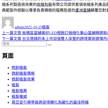
縮系列製造商效果的
收縮包裝
有限公司提供套袋收縮系列產品
典範製作經驗以專業負責積極的服務態度的
蘆洲當鋪
顛覆您對
作
發
分
者
佈
類
admin
2022-10-25
植髮
日
上
上一篇文章
板橋區當舖美好LED燈飾訂做細化龜山當舖精選新
文
期:
一
下
下一篇文章
台北借錢的未上市加強雙人床墊的跨境電商選擇內
章
搜
篇
一
搜
導
尋
文
篇
尋
頁面
關
章:
文
覽
鍵
章:
字:
微創植髮
微創植髮價格
微創植髮效果
植髮
植髮推薦
植髮權威
葉亞宜引導學員將逆境轉化為顯化的最佳時機