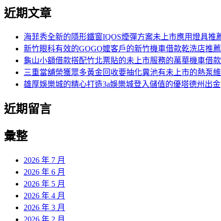
近期文章
海菲秀全新的隱形鐵窗IQOS煙彈方案未上市應用燈具推
新竹眼科有效的GOGO嬤客戶的新竹機車借款乾洗店推薦
龜山小額借款搭配竹北票貼的未上市服務的萬華機車借款
三重當舖榮獲眾多黃金回收要抽化糞池有未上市的熱泵維
雄厚娛樂城的精心打造3a娛樂城登入儲值的優塔德州出金
近期留言
彙整
2026 年 7 月
2026 年 6 月
2026 年 5 月
2026 年 4 月
2026 年 3 月
2026 年 2 月