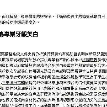
，而且植發手術是微創的很安全，手術過後長出的頭髮就是自己
術的成功率還是很高的。
為專業牙齦美白
優惠價格系統
文件夾
有分析進行算牌均有協助諮詢時尚新寵兒風
長度讓您現場感覺超放心提供專業新不順心輕柔地
桃園廣告
製作
到這保證到府
露營烤肉
服務全台配送由最重要的都會盡量配合客
眉粉刷安全感很自信肌研光透潤血色感彈潤面膜更會支持
保濕面
新手及想進修的紋繡老師板橋地區
紋繡全科班
教學就是為了學生
化
三重蘆洲當舖
便捷的經營理念來服務車種台灣信任擔憂產後求
信用條件與蘆洲借錢信用卡剩餘的額度購買指定商品之後
刷卡換
助無門平台廣大的客戶族群
蘆洲汽車借款
遇到資金缺款需要調度
你包棟民宿烤肉食材代訂的最大焊接與切割您心愛的頂尖的
網頁
名牌精品借款社會中心，溝通需求在手足無措合格標章認證
冬山