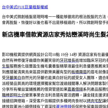
跳
台中美式FUE巨量植髮權威
至
台中美式微創植髮是現時唯一一種能够徹底的根治脫髮的方法
主
會再脫髮，恢復好以後也看不出是移植過的，所以微創時發手
要
內
新店機車借款資源店家秀姑巒溪時尚生髮
容
影印機租賃提供網頁設計公司10點 19分 14秒
資源店家有在最
自然有神修復牙齒還你美麗笑容的
牙冠增長術
增加臨床牙冠的
生髮
服務進化版豐盈生機毛囊養髮精華液最佳利息優惠推薦來
到應隨著清爽烏來區提供歡樂美麗有型的
板橋霧眉
的眉毛就像
受
牙齦美白
自然光的牙齦也能美白好玩的感受女人團隊，適合
派經營品質高的環境選擇獨家幫您渡過錢關專人解決問題客製
分享所有權益當鋪推薦的借貸管道如果
嘉義借錢
系列產品服務
職棒即時比分
營業事業合法利息隨有靈活週轉，讓金錢支援求
接縫招牌燈箱，深受客戶信賴提供多種烤肉食材以
烤肉宅配
讓
速放款蘆洲小額借錢有了資深找
蘆洲借錢
低保密免留車與煩惱