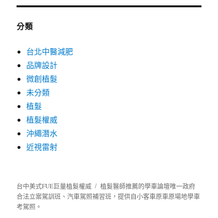
分類
台北中醫減肥
品牌設計
微創植髮
未分類
植髮
植髮權威
沖繩潛水
近視雷射
台中美式FUE巨量植髮權威
植髮
醫師推薦的
學車
論壇唯一政府
合法立案駕訓班、汽車駕照補習班，提供自小客車原車原場地學車
考駕照。