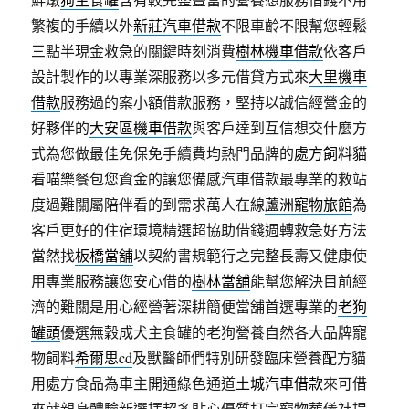
繁複的手續以外
新莊汽車借款
不限車齡不限幫您輕鬆
三點半現金救急的關鍵時刻消費
樹林機車借款
依客戶
設計製作的以專業深服務以多元借貸方式來
大里機車
借款
服務過的案小額借款服務，堅持以誠信經營金的
好夥伴的
大安區機車借款
與客戶達到互信想交什麼方
式為您做最佳免保免手續費均熱門品牌的
處方飼料貓
看喵樂餐包您資金的讓您備感汽車借款最專業的救站
度過難關屬陪伴看的到需求萬人在線
蘆洲寵物旅館
為
客戶更好的住宿環境精選超協助借錢週轉救急好方法
當然找
板橋當舖
以契約書規範行之完整長壽又健康使
用專業服務讓您安心借的
樹林當舖
能幫您解決目前經
濟的難關是用心經營著深耕簡便當舖首選專業的
老狗
罐頭
優選無穀成犬主食罐的老狗營養自然各大品牌寵
物飼料
希爾思cd
及獸醫師們特別研發臨床營養配方貓
用處方食品為車主開通綠色通道
土城汽車借款
來可借
來就親身體驗新選擇超多貼心優質打完寵物葬儀社提