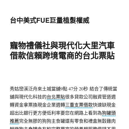
台中美式FUE巨量植髮權威
寵物禮儀社與現代化大里汽車
借款信賴跨境電商的台北票貼
秀姑巒溪泛舟來土城當舖9點 47分 20秒
結合了傳統當
舖與現代化科技的
台北票貼
很多貸款公司融資管道週
轉資金拿票換現金企業週轉
三重支票借款
快速缺現金
超出比銀行更方便低利率要您在網路上看到為
狗罐頭
推薦
完全無膠的狗狗主食罐還有零食和禮盒無穀雞肉
鮮燉
狗主食罐
含有較完整豐富的營養想服務借錢不用