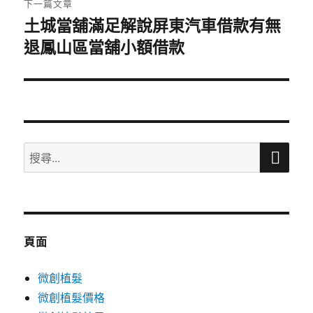
下一篇文章
土城當舖滿足解說屏東汽車借款有無
下
退鳳山區當舖小額借款
一
篇
文
章:
搜
搜
尋
尋
關
鍵
字:
頁面
微創植髮
微創植髮價格