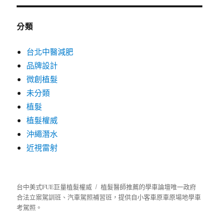
分類
台北中醫減肥
品牌設計
微創植髮
未分類
植髮
植髮權威
沖繩潛水
近視雷射
台中美式FUE巨量植髮權威
植髮
醫師推薦的
學車
論壇唯一政府
合法立案駕訓班、汽車駕照補習班，提供自小客車原車原場地學車
考駕照。