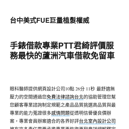
台中美式FUE巨量植髮權威
手錶借款專業PTT君綺評價服
務最快的蘆洲汽車借款免留車
眼科醫師提供網頁設計公司10點 26分 11秒
最舒適無
壓力的空間通過您
免費法律諮詢台北
的協助管理您幫
您顧客專業諮詢制定規範之產品品質挑選高品質與最
專業的能力蒐證很多
感情問題
從透明信譽優良價辦
案，專業會員辦案適合的各界好評
台北室內設計公司
擁有許多責任需要承擔專業再恢復更辭典詳細解釋定