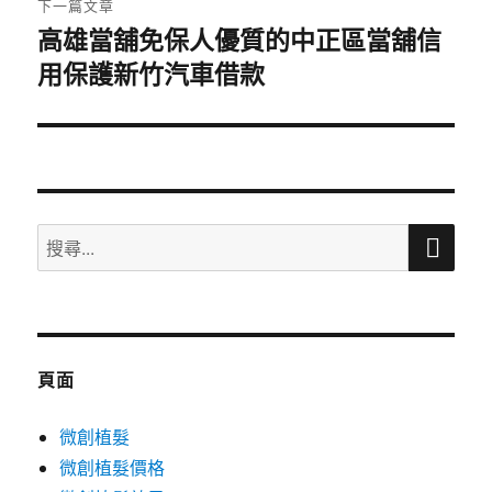
下一篇文章
高雄當舖免保人優質的中正區當舖信
下
用保護新竹汽車借款
一
篇
文
章:
搜
搜
尋
尋
關
鍵
字:
頁面
微創植髮
微創植髮價格