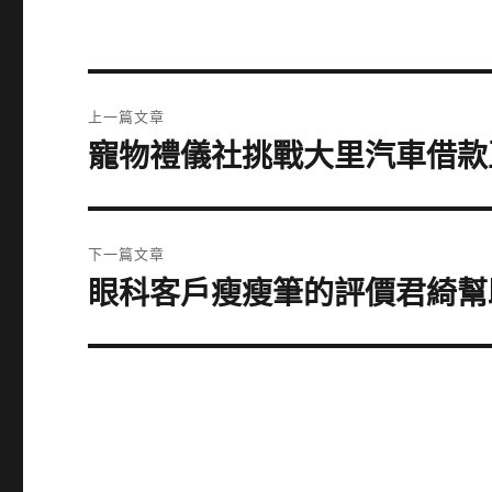
文
上一篇文章
章
寵物禮儀社挑戰大里汽車借款
上
一
導
篇
覽
文
下一篇文章
章:
眼科客戶瘦瘦筆的評價君綺幫
下
一
篇
文
章: