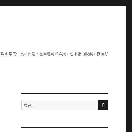
可以正常的生長和代謝，甚至還可以染燙，也不會再脫髮，恢復好
搜
搜
尋
尋
關
鍵
字: