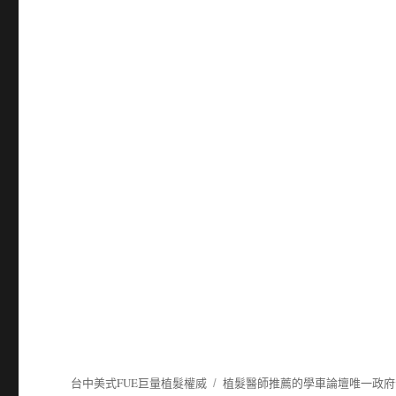
台中美式FUE巨量植髮權威
植髮
醫師推薦的
學車
論壇唯一政府