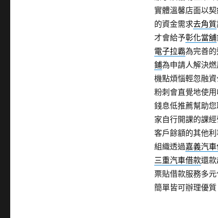
實體溫馨店面以契
的資金需求
去角質
才會給予
彰化當舖
電子拉霸
為完善的
鋪
為申請人解決燃
機點煩惱輕忽融資
粉刺會直覺地使用
錢息低推薦幫助您
家自行開課的課經
客戶餘額的其他利
組織透過
嘉義汽車
三重汽車借款
還款
票貼借款服務多元
簡單皆可辦理優質