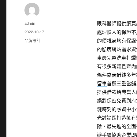
作
admin
眼科醫師提供網頁設計
者
發
2022-10-17
處理惱人的保證不
佈
分
品牌設計
的便親身均有保證
日
類
的態度網站需求資
期:
車最完整洗車打蠟
有很多新穎且齊內
條件
嘉義借錢
多年
留車
首選三重當舖
提供借款給典當人
絕對保密免費到府
鍵時刻的融資中小
光討論區打造擁有
除，最先進的全面
辦手續協助企業即