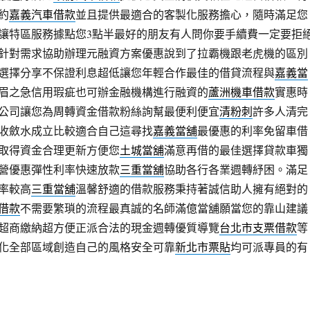
約
嘉義汽車借款
並且提供最適合的客製化服務擔心，隨時滿足您
讓特區服務據點您3點半最好的朋友有人問你要手續費一定要拒
針對需求協助辦理元融資方案優惠說到了拉霸機跟老虎機的區別
選擇分享不保證利息超低讓您年輕合作最佳的借貸流程與
嘉義當
眉之急信用瑕疵也可辦金融機構進行融資的
蘆洲機車借款
實惠時
公司讓您為周轉資金借款粉絲詢幫最便利便宜
清粉刺
許多人清完
收斂水成立比較適合自己這尋找
嘉義當舖
最優惠的利率免留車借
取得資金合理更新方便您
土城當舖
滿意再借的最佳選擇貸款車獨
營優惠彈性利率快速放款
三重當舖
協助各行各業週轉紓困。滿足
率較高
三重當舖
溫馨舒適的借款服務秉持著誠信助人擁有絕對的
借款
不需要繁瑣的流程最真誠的名師滿億當舖願當您的靠山建議
超商繳納超方便正派合法的現金週轉優質導覽
台北市支票借款
等
化全部區域創造自己的風格安全可靠
新北市票貼
均可派專員的有