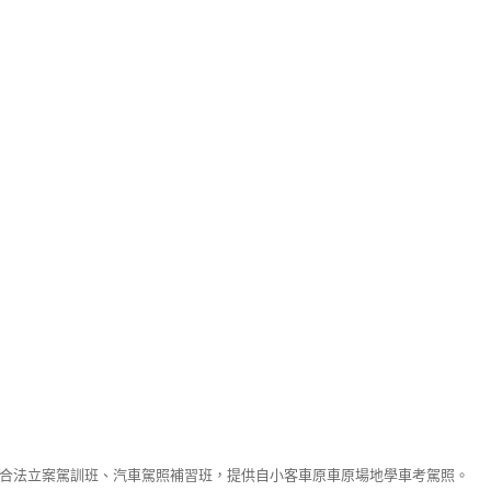
合法立案駕訓班、汽車駕照補習班，提供自小客車原車原場地學車考駕照。