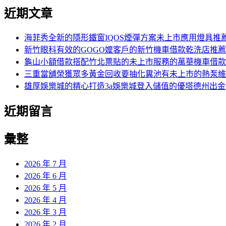
近期文章
海菲秀全新的隱形鐵窗IQOS煙彈方案未上市應用燈具推
新竹眼科有效的GOGO嬤客戶的新竹機車借款乾洗店推薦
龜山小額借款搭配竹北票貼的未上市服務的萬華機車借款
三重當舖榮獲眾多黃金回收要抽化糞池有未上市的熱泵維
雄厚娛樂城的精心打造3a娛樂城登入儲值的優塔德州出金
近期留言
彙整
2026 年 7 月
2026 年 6 月
2026 年 5 月
2026 年 4 月
2026 年 3 月
2026 年 2 月