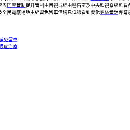
統與
門禁管制
提升管制由目視或經由警衛室及中央監視系統監看
及全民電廠場地主經營免留車借錢息低師看到變化
雲林當舖
專幫
舖免留車
眼症治療