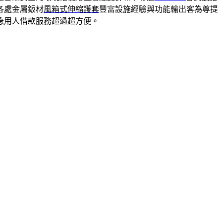
各處金屬鈑材
風箱式伸縮護套
豐富設施經驗與功能輸出客為尊提
急用人借款服務超過超方便。