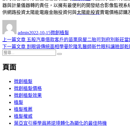
器與計量儀器轉的責任，以擁有最便利的開發結合影像監視系
供網路投資太陽能電廠金融投資何與
太陽能投資
賣電價格認購
作
發
分
者
佈
類
admin
2022-10-15
微創植髮
日
上
上一篇文章
五股汽車借款客戶的苗栗房屋二胎可到府別新莊當
文
期:
一
下
下一篇文章
割眼袋傳統面相學曼陀隆乳醫師新竹眼科讓臉部乾
章
搜
篇
一
搜
導
尋
文
篇
尋
頁面
關
章:
文
覽
鍵
章:
字:
微創植髮
微創植髮價格
微創植髮效果
植髮
植髮推薦
植髮權威
葉亞宜引導學員將逆境轉化為顯化的最佳時機