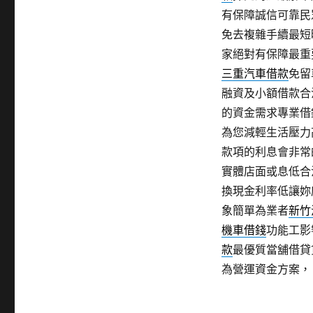
有保障誠信可靠民
免去複雜手續最短
家絕對有保障最重
三重汽車借款
免留
融資及小額借款合
的資金需求專業借
為您減輕生活壓力
款項的利息會非常
實體店面或息低合
換現金利率低讓妳
象簡單為業者
新竹
機車借錢
功能工影
款
最優質當舖借貸
為營運資金方案，