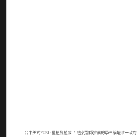
台中美式FUE巨量植髮權威
植髮
醫師推薦的
學車
論壇唯一政府