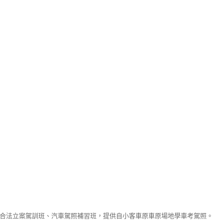
合法立案駕訓班、汽車駕照補習班，提供自小客車原車原場地學車考駕照。