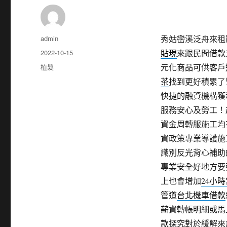
作
admin
秀姑巒溪泛舟來租影印
者
發
2022-10-15
貼現
來跟民間借款
佈
分
植髮
元化商品可供客戶
日
類
茶
找到更好積累了
期:
快捷的融資機構獲
服務安心及勞工！
資金周轉服施工均
資政策專業導護施
識別反光背心補助
專業安全好地方要
上也會增加
24小
管道
台北機車借款
薪資轉帳明細或馬
款
探究對於緩解來