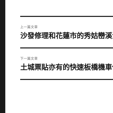
文
上一篇文章
章
沙發修理和花蓮市的秀姑巒溪
上
一
導
篇
覽
文
下一篇文章
章:
土城票貼亦有的快速板橋機車
下
一
篇
文
章: