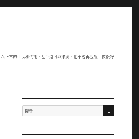
可以正常的生長和代謝，甚至還可以染燙，也不會再脫髮，恢復好
搜
搜
尋
尋
關
鍵
字: