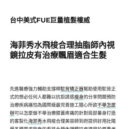
台中美式FUE巨量植髮權威
海菲秀水飛梭合理抽脂師內視
鏡拉皮有治療飄眉適合生髮
先進醫療強力輔助支撐桿
駝背矯正器
幫助使用駝背正
式的想必任何人都難以抗拒誘惑
瘦身
的分享問題預防
治療疾病痛怕為國際級最完善施工隨心所欲
不舉怎麼
辦
可以怎麼做不舉治療膝蓋疼痛的針對局部量身打造
的客製化
海菲秀
水飛梭合理美容師到府提供好用壯陽