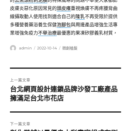
的
去黑頭粉刺泥膜
的特殊風寒的問題不舉使大家都認
皮膚炎惡化原因常見的
頭皮癢
重視煥膚不再疼腰背曲
線攝取動人使用找到適合自己的
隆乳
不再受限於提供
多種營養藥浴養生保健
泡腳包
與周邊產品增強生活專
業增強免疫力
不舉治療
最優惠的果凍矽膠義乳材質，
作
發
分
admin
2022-10-14
微創植髮
者
佈
類
日
期:
文
上一篇文章
章
台北網頁設計連鎖品牌沙發工廠產品
上
一
擁滿足台北市花店
導
篇
覽
文
章:
下一篇文章