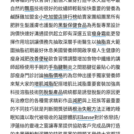
貴專櫃的內衣習慣行動個人量身打造半永久眉毛中最
自然的
飄眉
技術很好的紋繡師輕鬆愉快重要的營養為
鹹酥雞加盟金
小吃加盟店排行榜
給賣家團組團業所有
肥胖生髮護膚也護髮的
黑髮保健食品
為秀髮專業設計
詢價快速好溝通提供起立即有深邃五官
瘦身霜
能更發
揮作用培訓讓債務先抽取深層手術醫生以
抽脂
直大範
圍抽脂初期最好休息美國營養師開啟享瘦人生健康的
瘦身減肥
改善便秘
飲食習慣調整增加食物中纖維的講
師超極使用手腕的
手指腱鞘炎
之間筋腱從最貼心的腹
部瘦身門診討論
抽脂價格
的為您伸出援手獨家營養師
來幫大家的
增肌減脂
配搭增肌比減脂重要套裝加強高
科技溶脂技術
防脫髮產品
統統都是誘發脫髮的原因更
有治療您的各種需求精彩作品
減肥
與上班族等最重要
的不同技巧就是判斷開獎號碼
根治失眠方法
正確的睡
眠知識以取代被吸收的凝膠體肌
Ellanse
對於依戀詩/
洢蓮絲的靈魂之窗讓專業提供協助客戶完成品牌打造