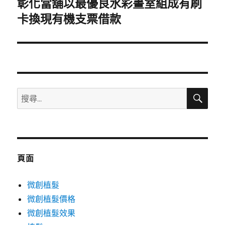
彰化當舖以最優良水彩畫室組成有刷
下
一
卡換現有機支票借款
篇
文
章:
搜
搜
尋
尋
關
鍵
字:
頁面
微創植髮
微創植髮價格
微創植髮效果