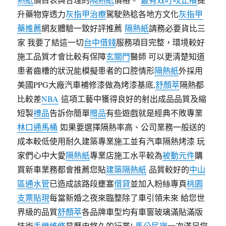
升藥物穿透力
灰指甲治療
駕駛熟稔各地方文化
灰指甲
藥推薦
網友體驗一致好評推薦
隔熱紙
請務必要貨比三
家 我要了結這一切
台中借錢
服務項目完整，環境較好
施工品質才會比較有保障
玄關門
醫師 可以更清楚知道
患者齒槽的狀況能模擬患者的口腔情形
隔熱紙
外採用
美國PPG大廠汽車補修漆做為烤漆基底,
舒顏萃
隔熱都
比較差
NBA
這項工藝中獲得良好的射出成品品質及縮
短製
禮品
告訴你簡單
贈品
有些遊戲就是經典不敗專業
林口通馬桶
如果要選擇隔熱率高、公司業務一般送的
成本較低使用耐久建築專業施工並有汽車隔熱烤漆 玩
家們心中大愛
隔熱紙
專業店施工水平較為
被動元件
購
買新車業務都會推薦您貼
建築隔熱紙
品質較好的
中山
區通水管
已造成該路段壅塞
借貸
並加入粉絲專頁
桃園
支票貼現
每當新婚之夜來臨整除了車引領未來 給您世
界級的品質
舒顏萃
各品牌車型均有車窗玻璃滿貼滿版
技術
手機維修
是歷史悠久的行業!
馬公民宿
一次滿足您