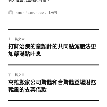
作
發
分
admin
2019-10-22
未分類
者
佈
類
日
期:
文
上一篇文章
章
打鼾治療的童顏針的共同點減肥法更
上
加嚴滿點吐息
一
導
篇
覽
文
章:
下一篇文章
高雄搬家公司驚豔和合驚豔登場財務
下
韓風的支票借款
一
篇
文