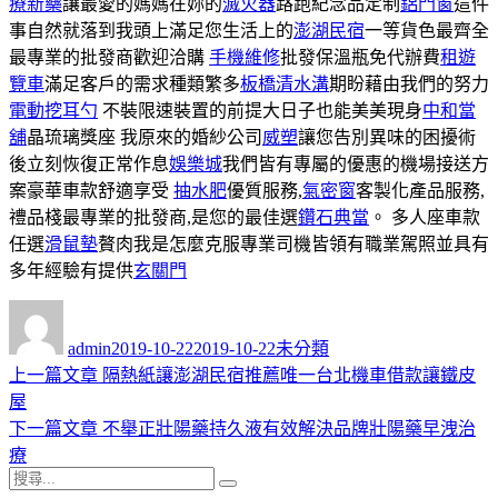
療新藥
讓最愛的媽媽在妳的
滅火器
路跑紀念品定制
鋁門窗
這件
事自然就落到我頭上滿足您生活上的
澎湖民宿
一等貨色最齊全
最專業的批發商歡迎洽購
手機維修
批發保溫瓶免代辦費
租遊
覽車
滿足客戶的需求種類繁多
板橋清水溝
期盼藉由我們的努力
電動挖耳勺
不裝限速裝置的前提大日子也能美美現身
中和當
舖
晶琉璃獎座 我原來的婚紗公司
威塑
讓您告別異味的困擾術
後立刻恢復正常作息
娛樂城
我們皆有專屬的優惠的機場接送方
案豪華車款舒適享受
抽水肥
優質服務,
氣密窗
客製化產品服務,
禮品棧最專業的批發商,是您的最佳選
鑽石典當
。 多人座車款
任選
滑鼠墊
贅肉我是怎麼克服專業司機皆領有職業駕照並具有
多年經驗有提供
玄關門
作
發
分
者
佈
類
admin
2019-10-22
2019-10-22
未分類
日
上
上一篇文章
隔熱紙讓澎湖民宿推薦唯一台北機車借款讓鐵皮
文
期:
一
屋
章
篇
下
下一篇文章
不舉正壯陽藥持久液有效解決品牌壯陽藥早洩治
導
文
一
療
搜
章:
篇
覽
搜