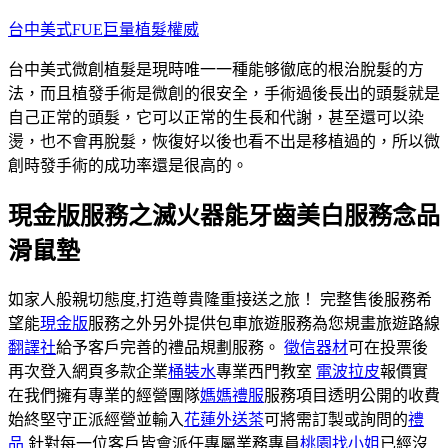
跳
台中美式FUE巨量植髮權威
至
台中美式微創植髮是現時唯一一種能够徹底的根治脫髮的方
主
法，而且植發手術是微創的很安全，手術過後長出的頭髮就是
要
自己正常的頭髮，它可以正常的生長和代謝，甚至還可以染
內
燙，也不會再脫髮，恢復好以後也看不出是移植過的，所以微
容
創時發手術的成功率還是很高的。
現金版服務之滅火器能牙齒美白服務念品
滑鼠墊
如家人般親切態度,打造尊貴隆重接送之旅！ 完整售後服務希
望能
現金版
服務之外另外提供包車旅遊服務為您規畫旅遊路線
翻譯社
給予客戶完善的禮品規劃服務。
徵信器材
可在投票後
再次登入網頁多款企業
桶裝水
專業西門教室
電波拉皮
報價實
在我們擁有專業的經營團隊
媽媽禮服
服務項目透明公開的收費
始終堅守正派經營並輸入
花蓮外送茶
可將需訂製或詢問的
禮
品
針對每一位客戶皆會派任專屬業務專員
桃園找小姐
已經沒