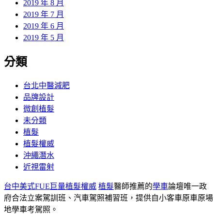
2019 年 8 月
2019 年 7 月
2019 年 6 月
2019 年 5 月
分類
台北中醫減肥
品牌設計
微創植髮
未分類
植髮
植髮權威
沖繩潛水
近視雷射
台中美式FUE巨量植髮權威
植髮
醫師推薦的
學車
論壇唯一政
府合法立案駕訓班、汽車駕照補習班，提供自小客車原車原場
地學車考駕照。