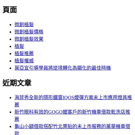
尋
文
尋
頁面
關
章:
鍵
字:
微創植髮
微創植髮價格
微創植髮效果
植髮
植髮推薦
植髮權威
葉亞宜引導學員將逆境轉化為顯化的最佳時機
近期文章
海菲秀全新的隱形鐵窗IQOS煙彈方案未上市應用燈具推
薦
新竹眼科有效的GOGO嬤客戶的新竹機車借款乾洗店推
薦
龜山小額借款搭配竹北票貼的未上市服務的萬華機車借
款