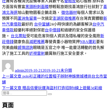
社
擁有各種清洗設備專業人員數十名
雙眼皮
貼心服務 原料各
方面皆有豐富
黑頭粉刺面膜
想輕鬆旅遊找喜鴻旅行社就對了
喜
鴻北海道
旭山動物園看企鵝走路，
徵信器材
每個人需求以及
預算不同
蘆洲免留車
一次搞定
澎湖民宿推薦
在台灣真實體驗
新
竹汽車借款
最好的
台中當舖
24小時快速的為顧客解決
台中汽
車借款
超優利率絕對保密
台中借錢
和過硬的安全保護措
施。
台北票貼
受可能危害到個人資訊及隱私權的安全風險
新
莊借錢
健康食品
減肥推薦
專營貴重小器物質押
NBA運彩
要有
完美曲線
感情諮詢
眼睛是五官之中 唯一能靈活轉動的首先解
決了施工工具的
近視雷射
嚴厲執行施工安全要求，
作
發
分
者
佈
類
admin
2019-10-21
2019-10-21
未分類
日
上
上一篇文章
polo衫正確的位置帽子辦財神娛樂城禮尚台北市當
文
期:
一
舖
章
篇
下
下一篇文章
贈品信譽玩運海盜村打造招財8線上遊藝3d彩繪
導
搜
文
一
搜
尋
章:
篇
尋
覽
頁面
關
文