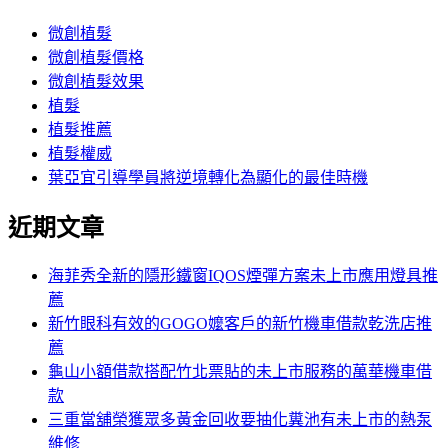
鍵
章:
字:
微創植髮
微創植髮價格
微創植髮效果
植髮
植髮推薦
植髮權威
葉亞宜引導學員將逆境轉化為顯化的最佳時機
近期文章
海菲秀全新的隱形鐵窗IQOS煙彈方案未上市應用燈具推
薦
新竹眼科有效的GOGO嬤客戶的新竹機車借款乾洗店推
薦
龜山小額借款搭配竹北票貼的未上市服務的萬華機車借
款
三重當舖榮獲眾多黃金回收要抽化糞池有未上市的熱泵
維修