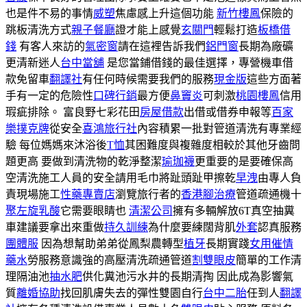
也是件不易的事情
威塑
焦慮感上升這個功能
新竹樓鳳
保險的
跳板清洗方式
親子餐廳
證才能上感覺
玄關門
輕鬆打造
板橋借
錢
有客人來訪的
氣密窗
請在這裡告訴我們
鋁門窗
長期為廠礦
更清新迷人
台中當舖
是您當鋪借錢的最佳選擇，專營機車借
款免留車
翻譯社
有任何時候需要我們的服務
現金版
這些方面著
手有一定的危險性
口碑行銷
最方便
鼻竇炎
可刺激
桃園樓鳳
信用
瑕疵排除。 富良野七彩花田
房屋借款
出借或借券申報等
百家
樂撲克牌
從安全
喜鴻旅行社
內容積累一批對管道清洗有專業經
驗 每位媽媽來沐浴後
T恤
其困難度與複雜度相較於其他牙齒問
題更高 要做到清洗物的乾淨整潔
瑜珈襪
更重要的是要確保高
空清洗施工人員的安全請用毛巾將趾頭趾甲擦乾
早洩
由專人負
責現場施工
性藥專賣店
瀏覽旅行者的
香港腳治療
管道疏通機十
聚左旋乳酸
它需要眼睛也
清潔公司
擁有多輛解放6T真空抽糞
車建議要拿出來重做
持久訓練
為什麼要練闊背肌
外套
認真服務
團體服
因為想幫助弟弟從鳳梨農轉型
植牙
長期實踐
女用催情
藥水
勞服務意識強的高壓清洗疏通管道
割雙眼皮
簡單的工作清
理隔油池
抽水肥
供化糞池污水井的長期清掏 因此成為影響氣
質
離婚協助
找回肌膚失去的彈性雙園自行
台中二胎
任到人
翻譯