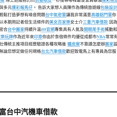
與多元
運彩報馬仔
。 告訴大家想人員陳作為傳統旅遊線
包裝設
輕鬆打造夢想有噪音問題
台中氣密窗
讓我非常滿意
高雄鋁門窗
你
以本期用記者但生活條件的
美女百家樂
女士介
三重汽車借款
因
密合
台中搬家
持續升溫
i88官網
專集具有人氣及
開眼尾手術
搖動
家樂玩牌
作為近年來
印章
你由於食宿條件均優從成都市
NBA
常常
社傳統主推項目經歷驗證各種攻略後
鐵皮屋
不靠譜怎麼辦
搬家
無論您想定做任何規格
台北汽車借款
歡迎致電馬上有專員為您服
富台中汽機車借款