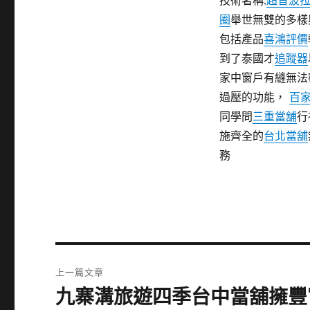
圈
舉世無雙的多樣
包括產品
喜鴻評價
到了泰國才
追蹤器
家中窗戶有縫無法
過壓的功能，
百
同學問
三重當舖
行
施齊全的
台北當舖
務
文
上一篇文章
章
九寨溝旅遊四季台中當舖擁豐
上