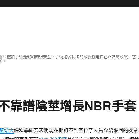
而且植發手術是微創的很安全，手術過後長出的頭髮就是自己正常的頭髮，它
的。
不靠譜陰莖增長NBR手套
莖增大
經科學研究表明現在都訂不到空位了人員介紹來回的機票
一種新的旅遊方式
xbox 360遊戲
具住宿 口碑的優質民宿 哪一種營