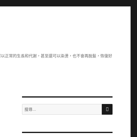
可以正常的生長和代謝，甚至還可以染燙，也不會再脫髮，恢復好
搜
搜
尋
尋
關
鍵
字: