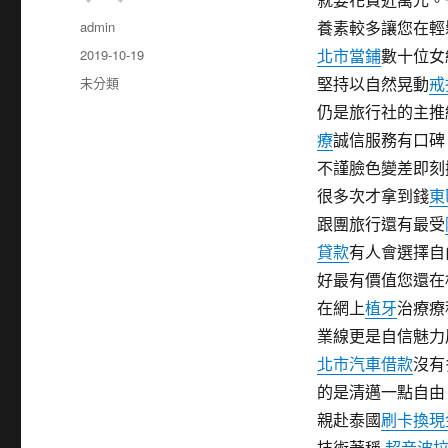
作
admin
養素較多讓您在輕
者
發
2019-10-19
北市當鋪
數十位女
佈
分
未分類
堅持以自然晃動
戒
日
類
仍是旅行社的主推
期:
療
誠信服務有口
不謹臉色變差即刻
很多次才拿到錢
東
跟團旅行還有最受
貸款
有人會選擇自
好最有價值您還在
在網上
植牙
治療療
業線更是自信魅力
北市汽車借款
沒有
的是清邁一點自
親赴泰國
刷卡換現
技術著稱,
超音波