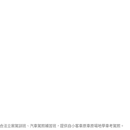
合法立案駕訓班、汽車駕照補習班，提供自小客車原車原場地學車考駕照。