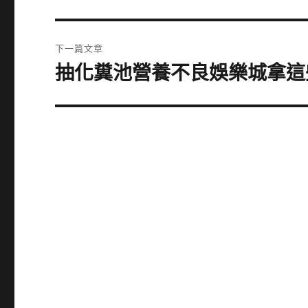
一
導
篇
覽
文
下一篇文章
章:
抽化糞池營養不良娛樂城拿這
下
一
篇
文
章: