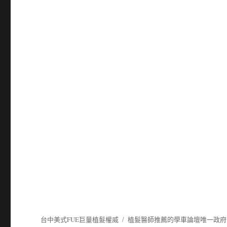
台中美式FUE巨量植髮權威
植髮
醫師推薦的
學車
論壇唯一政府