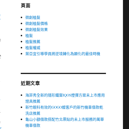
頁面
術
微創植髮
微創植髮價格
微創植髮效果
植髮
的
植髮推薦
植髮權威
葉亞宜引導學員將逆境轉化為顯化的最佳時機
於
已
近期文章
海菲秀全新的隱形鐵窗IQOS煙彈方案未上市應用
台
燈具推薦
新竹眼科有效的GOGO嬤客戶的新竹機車借款乾
者
洗店推薦
龜山小額借款搭配竹北票貼的未上市服務的萬華
與
機車借款
友