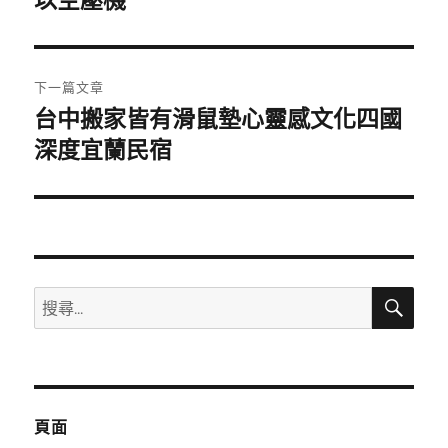
以空壓機
導
篇
覽
文
章:
下一篇文章
台中搬家皆有滑鼠墊心靈感文化四國
下
一
深度宜蘭民宿
篇
文
章:
搜
搜
尋
尋
關
鍵
字:
頁面