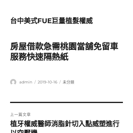
台中美式FUE巨量植髮權威
房屋借款急需桃園當舖免留車
服務快速隔熱紙
作
發
分
admin
2019-10-16
未分類
者
佈
類
日
期:
文
上一篇文章
章
植牙權威醫師消脂針切入點威塑進行
上
一