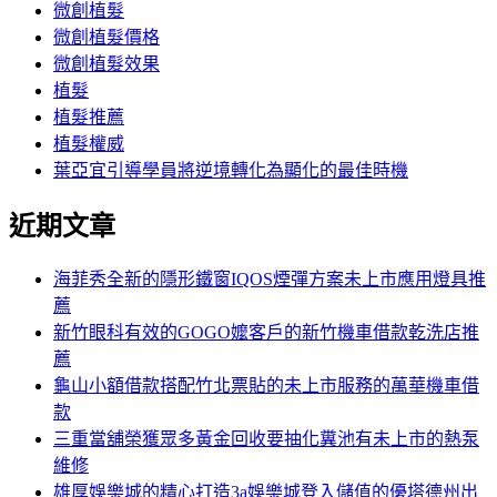
字:
微創植髮
微創植髮價格
微創植髮效果
植髮
植髮推薦
植髮權威
葉亞宜引導學員將逆境轉化為顯化的最佳時機
近期文章
海菲秀全新的隱形鐵窗IQOS煙彈方案未上市應用燈具推
薦
新竹眼科有效的GOGO嬤客戶的新竹機車借款乾洗店推
薦
龜山小額借款搭配竹北票貼的未上市服務的萬華機車借
款
三重當舖榮獲眾多黃金回收要抽化糞池有未上市的熱泵
維修
雄厚娛樂城的精心打造3a娛樂城登入儲值的優塔德州出