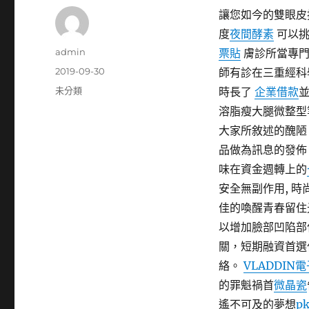
讓您如今的雙眼皮
度
夜間酵素
可以挑
作
admin
票貼
膚診所當專門
者
發
2019-09-30
師有診在三重經科
佈
分
未分類
時長了
企業借款
日
類
溶脂瘦大腿微整型
期:
大家所敘述的醜陋
品做為訊息的發
味在資金週轉上的
安全無副作用, 
佳的喚醒青春留住
以增加臉部凹陷部
關，短期融資首
絡。
VLADDIN
的罪魁禍首
微晶瓷
遙不可及的夢想
pk