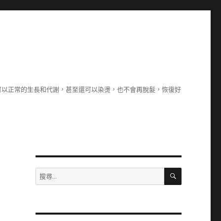
可以正常的生長和代謝，甚至還可以染燙，也不會再脫髮，恢復好
搜
搜
尋
尋
關
鍵
字: