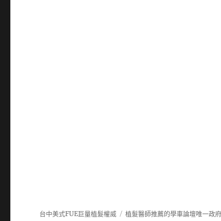
台中美式FUE巨量植髮權威
植髮
醫師推薦的
學車
論壇唯一政