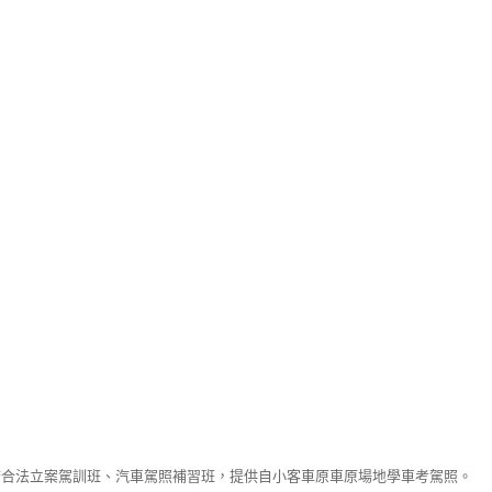
府合法立案駕訓班、汽車駕照補習班，提供自小客車原車原場地學車考駕照。