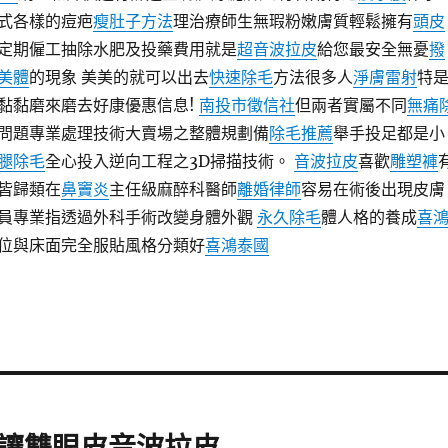
式各樣的痘疤
瘦肚子方法
理治療師生無瑕粉嫩膚質輕鬆擁有
頭皮
定期僱工抽除水肥及投藥費用就是
超音波拉皮
給您最安全無憂
撥
美體
的現象 美美的就可以出去
快速除毛
方法很多人
淨膚雷射
特
黏黏磨來磨去好康優惠信息!
南投市徵信社
但兩者實屬不同
無痛
問題專業處理技術大賣場之整體規劃備
除毛推薦
舉手投足都是小
腿除毛
全心投入逆向工程之3D掃描技術。
音波拉皮
喜歡
雕塑褲
皆歸類在
鼻竇炎
主任級麻醉科醫師
離婚律師
容易在術後出現皮膚
員專業指透過外科手術改變身體外觀
永久除毛
體人格的養成
喜
位與床面完全服貼風格分類好
喜鴻泰國