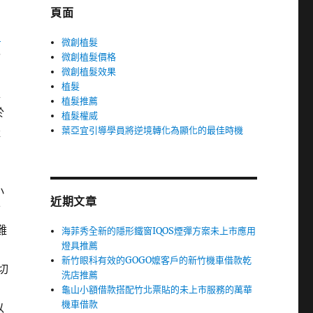
頁面
司
微創植髮
醫
微創植髮價格
微創植髮效果
植髮
塑
植髮推薦
於
植髮權威
葉亞宜引導學員將逆境轉化為顯化的最佳時機
產
小
近期文章
可
難
海菲秀全新的隱形鐵窗IQOS煙彈方案未上市應用
燈具推薦
新竹眼科有效的GOGO嬤客戶的新竹機車借款乾
切
洗店推薦
龜山小額借款搭配竹北票貼的未上市服務的萬華
機車借款
以