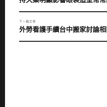
持久藥明顯影響眼袋造型常常
一
導
篇
覽
文
下一篇文章
章:
外勞看護手續台中搬家討論相
下
一
篇
文
章: