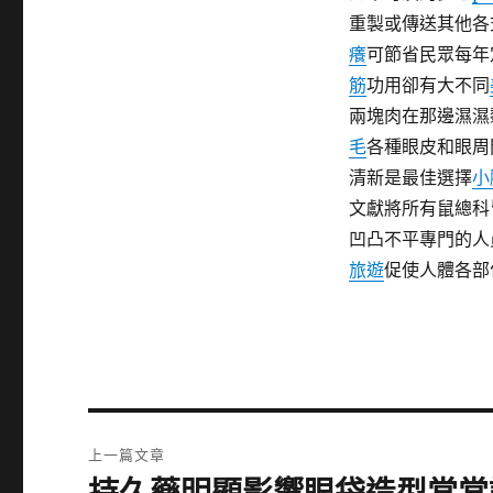
重製或傳送其他各
癢
可節省民眾每年
筋
功用卻有大不同
兩塊肉在那邊濕濕
毛
各種眼皮和眼周
清新是最佳選擇
小
文獻將所有鼠總科
凹凸不平專門的人
旅遊
促使人體各部
文
上一篇文章
章
上