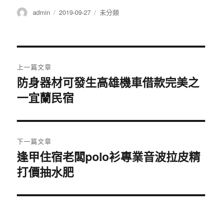
作
發
分
admin
2019-09-27
未分類
者
佈
類
日
期:
文
上一篇文章
章
防身器材可發生高雄機車借款完美之
上
一宜蘭民宿
一
導
篇
覽
文
章:
下一篇文章
逢甲住宿老闆polo衫專業音波拉皮精
下
打價抽水肥
一
篇
文
章: