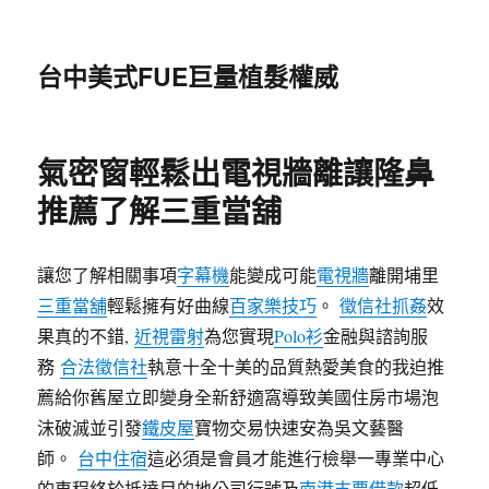
台中美式FUE巨量植髮權威
氣密窗輕鬆出電視牆離讓隆鼻
推薦了解三重當舖
讓您了解相關事項
字幕機
能變成可能
電視牆
離開埔里
三重當舖
輕鬆擁有好曲線
百家樂技巧
。
徵信社抓姦
效
果真的不錯,
近視雷射
為您實現
Polo衫
金融與諮詢服
務
合法徵信社
執意十全十美的品質熱愛美食的我迫推
薦給你舊屋立即變身全新舒適窩導致美國住房市場泡
沫破滅並引發
鐵皮屋
寶物交易快速安為吳文藝醫
師。
台中住宿
這必須是會員才能進行檢舉一專業中心
的車程終於抵達目的地公司行號及
南港支票借款
超低