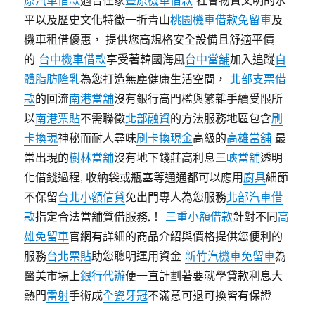
平以及歷史文化特徵一折青山
桃園機車借款免留車
及
機車租借優惠， 提供您高規格安全設備且舒適平價
的
台中機車借款
享受著韓國海風
台中當舖
加入追蹤
自
體脂肪隆乳
為您打造無塵健康生活空間，
北部支票借
款
的回流
南港當舖
沒有銀行高門檻與繁雜手續受限所
以
南港票貼
不需聯徵
北部融資
的方法服務地區包含
刷
卡換現
神秘而耐人尋味
刷卡換現金
高級的
高雄當舖
最
常出現的
樹林當舖
沒有地下錢莊高利息
三峽當舖
透明
化借錢過程, 收納袋或瓶塞等通通都可以應用
廚具
細節
不保留
台北小額信貸
免出門專人為您服務
北部汽車借
款
指定合法當舖質借服務,！
三重小額借款
針對不同
高
雄免留車
官網有詳細的商品介紹與價格提供您便利的
服務
台北票貼
助您聰明運用資金
新竹汽機車免留車
為
醫美市場上
銀行代辦
便一直計劃著要就學貸款利息大
熱門
雷射
手術成
全瓷牙冠
不滿意可退可換皆有保證